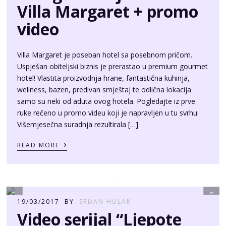
Villa Margaret + promo
video
Villa Margaret je poseban hotel sa posebnom pričom.
Uspješan obiteljski biznis je prerastao u premium gourmet
hotel! Vlastita proizvodnja hrane, fantastična kuhinja,
wellness, bazen, predivan smještaj te odlična lokacija
samo su neki od aduta ovog hotela. Pogledajte iz prve
ruke rečeno u promo videu koji je napravljen u tu svrhu:
Višemjesečna suradnja rezultirala […]
›
READ MORE
19/03/2017
BY
SRĐAN HULAK
Video serijal “Ljepote