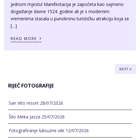
[…]
›
READ MORE
»
NEXT
RIJEČ FOTOGRAFIJE
San Vito resort
28/07/2026
Šilo Meka Jazza
25/07/2026
Fotografiranje luksuzne vile
12/07/2026
Luxury villa Vinka
07/07/2026
Izložba ‘Ljepote otoka Krka 2’
05/06/2026