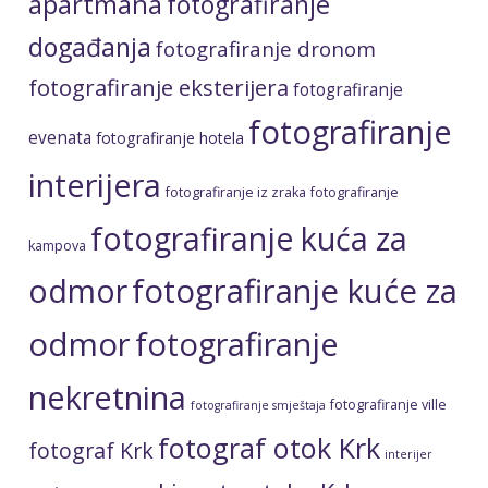
fotografiranje eksterijera
fotografiranje
fotografiranje
evenata
fotografiranje hotela
interijera
fotografiranje iz zraka
fotografiranje
fotografiranje kuća za
kampova
fotografiranje kuće za
odmor
odmor
fotografiranje
nekretnina
fotografiranje ville
fotografiranje smještaja
fotograf otok Krk
fotograf Krk
interijer
Ljepote otoka Krka
kuća za odmor
noćne
Otok Krk
portreti
fotografije
obiteljski izlet
otok Krk fotograf