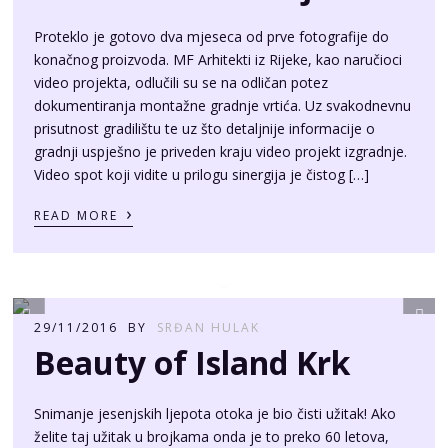
Proteklo je gotovo dva mjeseca od prve fotografije do
konačnog proizvoda. MF Arhitekti iz Rijeke, kao naručioci
video projekta, odlučili su se na odličan potez
dokumentiranja montažne gradnje vrtića. Uz svakodnevnu
prisutnost gradilištu te uz što detaljnije informacije o
gradnji uspješno je priveden kraju video projekt izgradnje.
Video spot koji vidite u prilogu sinergija je čistog […]
›
READ MORE
29/11/2016
BY
SRĐAN HULAK
Beauty of Island Krk
Snimanje jesenjskih ljepota otoka je bio čisti užitak! Ako
želite taj užitak u brojkama onda je to preko 60 letova,