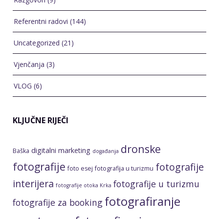
Uncategorized
(21)
Vjenčanja
(3)
VLOG
(6)
KLJUČNE RIJEČI
dronske
digitalni marketing
Baška
događanja
fotografije
fotografije
foto esej
fotografija u turizmu
interijera
fotografije u turizmu
fotografije otoka Krka
fotografiranje
fotografije za booking
apartmana
fotografiranje
događanja
fotografiranje dronom