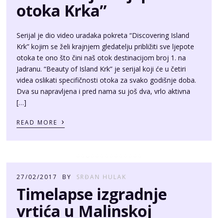
otoka Krka”
Serijal je dio video uradaka pokreta “Discovering Island
Krk” kojim se želi krajnjem gledatelju približiti sve ljepote
otoka te ono što čini naš otok destinacijom broj 1. na
Jadranu. “Beauty of Island Krk” je serijal koji će u četiri
videa oslikati specifičnosti otoka za svako godišnje doba.
Dva su napravljena i pred nama su još dva, vrlo aktivna
[…]
›
READ MORE
27/02/2017
BY
SRĐAN HULAK
Timelapse izgradnje
vrtića u Malinskoj