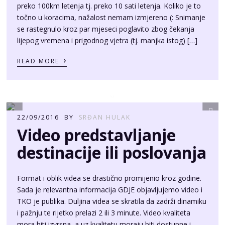
preko 100km letenja tj. preko 10 sati letenja. Koliko je to
točno u koracima, nažalost nemam izmjereno (: Snimanje
se rastegnulo kroz par mjeseci poglavito zbog čekanja
lijepog vremena i prigodnog vjetra (tj. manjka istog) […]
›
READ MORE
22/09/2016
BY
SRĐAN HULAK
Video predstavljanje
destinacije ili poslovanja
Format i oblik videa se drastično promijenio kroz godine.
Sada je relevantna informacija GDJE objavljujemo video i
TKO je publika. Duljina videa se skratila da zadrži dinamiku
i pažnju te rijetko prelazi 2 ili 3 minute. Video kvaliteta
mora biti izvrsna, a uz kvalitetu moraju biti dostupne i