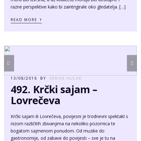
razne perspektive kako bi zaintrigirale oko gledatelja. […]
›
READ MORE
13/08/2016
BY
SRĐAN HULAK
492. Krčki sajam –
Lovrečeva
Krčki sajam ili Lovrečeva, povijesni je trodnevni spektakl s
nizom različitih zbivanjima na nekoliko pozornica te
bogatom sajmenom ponudom. Od muzike do
gastronomije, od zabave do povijesti – sve je tu na
jednom mjestu! Manifestacija je započeta kao sajmeno
događanje davne 1524. godine ali je s modernim
vremenima stasala u punokrvnu turističku atrakciju koja se