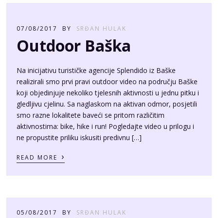
07/08/2017
BY
SRĐAN HULAK
Outdoor Baška
Na inicijativu turističke agencije Splendido iz Baške
realizirali smo prvi pravi outdoor video na području Baške
koji objedinjuje nekoliko tjelesnih aktivnosti u jednu pitku i
gledljivu cjelinu. Sa naglaskom na aktivan odmor, posjetili
smo razne lokalitete baveći se pritom različitim
aktivnostima: bike, hike i run! Pogledajte video u prilogu i
ne propustite priliku iskusiti predivnu […]
›
READ MORE
05/08/2017
BY
SRĐAN HULAK