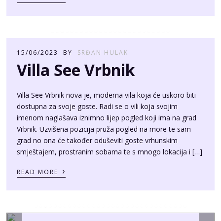
15/06/2023
BY
SRĐAN HULAK
Villa See Vrbnik
Villa See Vrbnik nova je, moderna vila koja će uskoro biti
dostupna za svoje goste. Radi se o vili koja svojim
imenom naglašava iznimno lijep pogled koji ima na grad
Vrbnik. Uzvišena pozicija pruža pogled na more te sam
grad no ona će također oduševiti goste vrhunskim
smještajem, prostranim sobama te s mnogo lokacija i […]
›
READ MORE