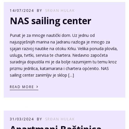
14/07/2024
BY
SRĐAN HULAK
NAS sailing center
Punat je za mnoge nautički dom. Uz jednu od
najuspješnijih marina na Jadranu razloga je mnogo za
sjajan razvoj nautike na otoku Krku. Velika ponuda plovila,
usluga, tvrtki, servisa te chartera. Nedavno započeta
suradnja dopustila mi je da bolje razumijem tu temu kroz
prizmu jedrilica, katamarana i chartera općenito. NAS
sailing center zanimljiv je sklop […]
›
READ MORE
31/03/2024
BY
SRĐAN HULAK