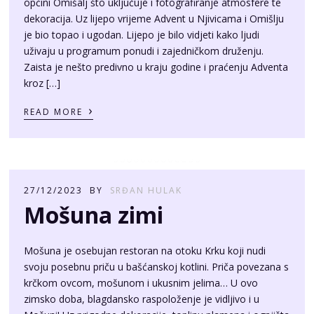
općini Omišalj što uključuje i fotografiranje atmosfere te
dekoracija. Uz lijepo vrijeme Advent u Njivicama i Omišlju
je bio topao i ugodan. Lijepo je bilo vidjeti kako ljudi
uživaju u programum ponudi i zajedničkom druženju.
Zaista je nešto predivno u kraju godine i praćenju Adventa
kroz […]
›
READ MORE
27/12/2023
BY
SRĐAN HULAK
Mošuna zimi
Mošuna je osebujan restoran na otoku Krku koji nudi
svoju posebnu priču u bašćanskoj kotlini. Priča povezana s
krčkom ovcom, mošunom i ukusnim jelima… U ovo
zimsko doba, blagdansko raspoloženje je vidljivo i u