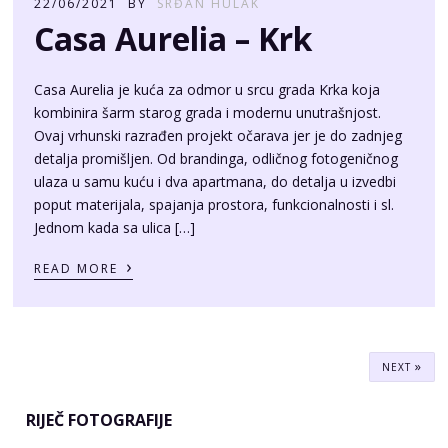
Casa Aurelia – Krk
Casa Aurelia je kuća za odmor u srcu grada Krka koja
kombinira šarm starog grada i modernu unutrašnjost.
Ovaj vrhunski razrađen projekt očarava jer je do zadnjeg
detalja promišljen. Od brandinga, odličnog fotogeničnog
ulaza u samu kuću i dva apartmana, do detalja u izvedbi
poput materijala, spajanja prostora, funkcionalnosti i sl.
Jednom kada sa ulica […]
›
READ MORE
»
NEXT
RIJEČ FOTOGRAFIJE
Vinarija Katunar – branding priča
07/08/2026