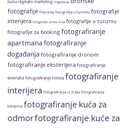
fotografije
fotografije
foto esej
fotografija u turizmu
interijera
fotografije u turizmu
fotografije otoka Krka
fotografiranje
fotografije za booking
apartmana
fotografiranje
događanja
fotografiranje dronom
fotografiranje eksterijera
fotografiranje
fotografiranje
evenata
fotografiranje hotela
interijera
fotografiranje iz zraka
fotografiranje
fotografiranje kuća za
kampova
fotografiranje kuće za
odmor
odmor
fotografiranje