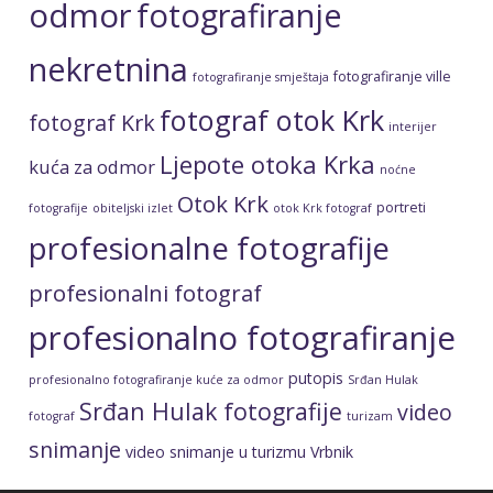
nekretnina
fotografiranje ville
fotografiranje smještaja
fotograf otok Krk
fotograf Krk
interijer
Ljepote otoka Krka
kuća za odmor
noćne
Otok Krk
portreti
fotografije
obiteljski izlet
otok Krk fotograf
profesionalne fotografije
profesionalni fotograf
profesionalno fotografiranje
putopis
profesionalno fotografiranje kuće za odmor
Srđan Hulak
Srđan Hulak fotografije
video
fotograf
turizam
snimanje
video snimanje u turizmu
Vrbnik