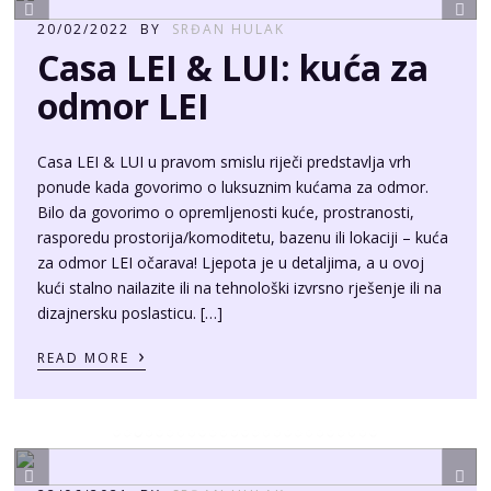
20/02/2022
BY
SRĐAN HULAK
Casa LEI & LUI: kuća za
odmor LEI
Casa LEI & LUI u pravom smislu riječi predstavlja vrh
ponude kada govorimo o luksuznim kućama za odmor.
Bilo da govorimo o opremljenosti kuće, prostranosti,
rasporedu prostorija/komoditetu, bazenu ili lokaciji – kuća
za odmor LEI očarava! Ljepota je u detaljima, a u ovoj
kući stalno nailazite ili na tehnološki izvrsno rješenje ili na
dizajnersku poslasticu. […]
›
READ MORE
22/06/2021
BY
SRĐAN HULAK