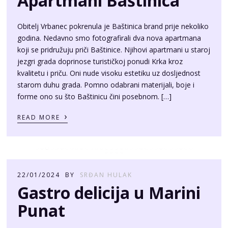
Apartmani Baštinica
Obitelj Vrbanec pokrenula je Baštinica brand prije nekoliko
godina. Nedavno smo fotografirali dva nova apartmana
koji se pridružuju priči Baštinice. Njihovi apartmani u staroj
jezgri grada doprinose turističkoj ponudi Krka kroz
kvalitetu i priču. Oni nude visoku estetiku uz dosljednost
starom duhu grada. Pomno odabrani materijali, boje i
forme ono su što Baštinicu čini posebnom. […]
›
READ MORE
22/01/2024
BY
SRĐAN HULAK
Gastro delicija u Marini
Punat