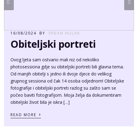
16/08/2024
BY
SRĐAN HULAK
Obiteljski portreti
Ovog ljeta sam ostvario mali niz od nekoliko
photosessiona gdje su obiteljski portreti bili glavna tema.
Od manjih obitelji s jedno ili dvoje djece do velikog
grupnog sessiona od čak 14 osoba odjednom! Obiteljske
fotografije i obiteljski portreti razlog su zašto sam se
počeo baviti fotografijom. Moja želja da dokumentiram
obiteljski život bila je iskra […]
›
READ MORE