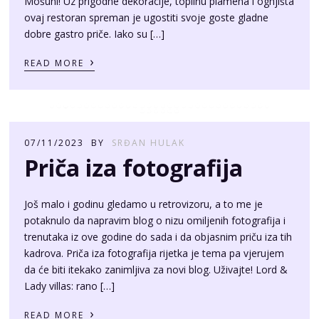
Mošuni! Uz prigodne dekoracije, toplinu plamena i ognjišta
ovaj restoran spreman je ugostiti svoje goste gladne
dobre gastro priče. Iako su […]
›
READ MORE
07/11/2023
BY
SRĐAN HULAK
Priča iza fotografija
Još malo i godinu gledamo u retrovizoru, a to me je
potaknulo da napravim blog o nizu omiljenih fotografija i
trenutaka iz ove godine do sada i da objasnim priču iza tih
kadrova. Priča iza fotografija rijetka je tema pa vjerujem
da će biti itekako zanimljiva za novi blog. Uživajte! Lord &
Lady villas: rano […]
›
READ MORE