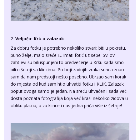
2.
Veljača: Krk u zalazak
Za dobru fotku je potrebno nekoliko stvari: biti u pokretu,
puno želje, malo sreće i… imati fotić uz sebe. Svi ovi
zahtjevi su bili ispunjeni to predvečerje u Krku kada smo
bili u šetnji sa klincima. Po boji zadnjih zraka sunca znao
sam da nam predstoji nešto posebno. Ubrzao sam korak
do mjesta od kud sam htio uhvatiti fotku i KLIK. Zalazak
poput ovoga samo je jedan. Na sreću uhvaćen i sada već
dosta poznata fotografija koja već krasi nekoliko zidova u
obliku platna, a za klince i nas jedna priča više iz šetnje!