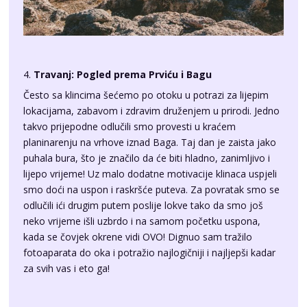
4.
Travanj: Pogled prema Prviću i Bagu
Često sa klincima šećemo po otoku u potrazi za lijepim
lokacijama, zabavom i zdravim druženjem u prirodi. Jedno
takvo prijepodne odlučili smo provesti u kraćem
planinarenju na vrhove iznad Baga. Taj dan je zaista jako
puhala bura, što je značilo da će biti hladno, zanimljivo i
lijepo vrijeme! Uz malo dodatne motivacije klinaca uspjeli
smo doći na uspon i raskršće puteva. Za povratak smo se
odlučili ići drugim putem poslije lokve tako da smo još
neko vrijeme išli uzbrdo i na samom početku uspona,
kada se čovjek okrene vidi OVO! Dignuo sam tražilo
fotoaparata do oka i potražio najlogičniji i najljepši kadar
za svih vas i eto ga!