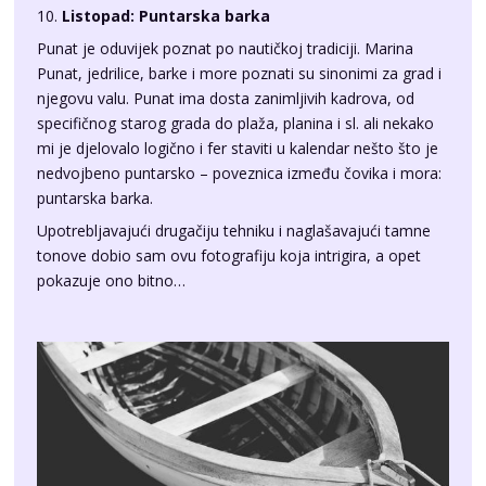
Punat, jedrilice, barke i more poznati su sinonimi za grad i
njegovu valu. Punat ima dosta zanimljivih kadrova, od
specifičnog starog grada do plaža, planina i sl. ali nekako
mi je djelovalo logično i fer staviti u kalendar nešto što je
nedvojbeno puntarsko – poveznica između čovika i mora:
puntarska barka.
Upotrebljavajući drugačiju tehniku i naglašavajući tamne
tonove dobio sam ovu fotografiju koja intrigira, a opet
pokazuje ono bitno…