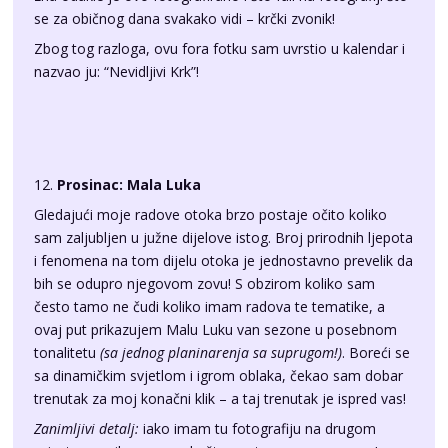
nazvao ju: “Nevidljivi Krk”!
12.
Prosinac: Mala Luka
Gledajući moje radove otoka brzo postaje očito koliko
sam zaljubljen u južne dijelove istog. Broj prirodnih ljepota
i fenomena na tom dijelu otoka je jednostavno prevelik da
bih se odupro njegovom zovu! S obzirom koliko sam
često tamo ne čudi koliko imam radova te tematike, a
ovaj put prikazujem Malu Luku van sezone u posebnom
tonalitetu
(sa jednog planinarenja sa suprugom!)
. Boreći se
sa dinamičkim svjetlom i igrom oblaka, čekao sam dobar
trenutak za moj konačni klik – a taj trenutak je ispred vas!
Zanimljivi detalj:
iako imam tu fotografiju na drugom
mjestu, pravile su nam društvo potpuno crvene ovce!
Naime stado ovaca koje ovdje ima ispašu je kompletno
crveno! Obično su ovčice samo označene jednom točkom