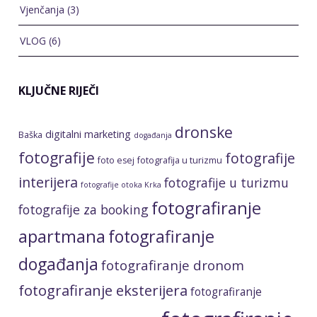
KLJUČNE RIJEČI
dronske
digitalni marketing
Baška
događanja
fotografije
fotografije
foto esej
fotografija u turizmu
interijera
fotografije u turizmu
fotografije otoka Krka
fotografiranje
fotografije za booking
apartmana
fotografiranje
događanja
fotografiranje dronom
fotografiranje eksterijera
fotografiranje
fotografiranje
evenata
fotografiranje hotela
interijera
fotografiranje iz zraka
fotografiranje