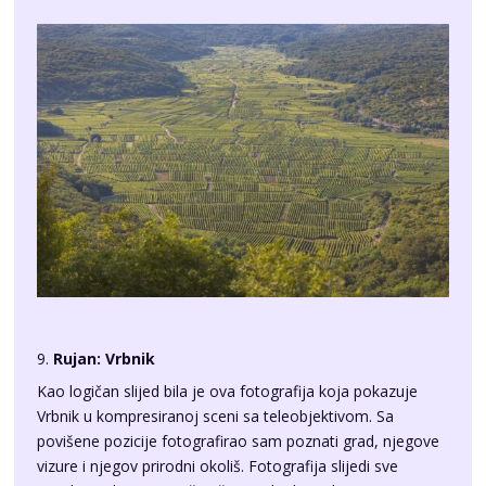
9.
Rujan: Vrbnik
Kao logičan slijed bila je ova fotografija koja pokazuje
Vrbnik u kompresiranoj sceni sa teleobjektivom. Sa
povišene pozicije fotografirao sam poznati grad, njegove
vizure i njegov prirodni okoliš. Fotografija slijedi sve
pravilnosti koje pomažu uživati u kadru, a bome je i
vidljivost bila savršena tog dopodneva kada sam se uputio
put Sršćice. Ipak, nisam mogao odoljeti ovom