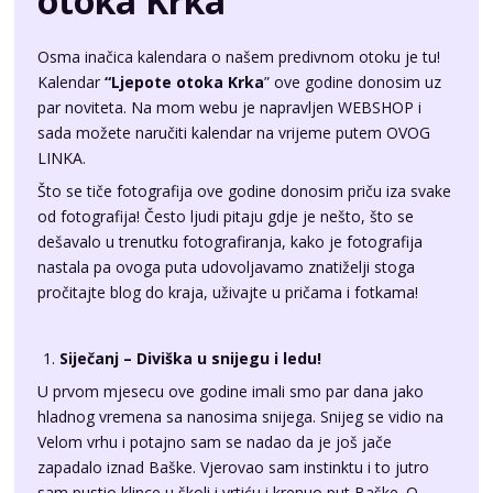
Kalendar
“Ljepote otoka Krka
” ove godine donosim uz
par noviteta. Na mom webu je napravljen
WEBSHOP
i
sada možete naručiti kalendar na vrijeme putem
OVOG
LINKA
.
Što se tiče fotografija ove godine donosim priču iza svake
od fotografija! Često ljudi pitaju gdje je nešto, što se
dešavalo u trenutku fotografiranja, kako je fotografija
nastala pa ovoga puta udovoljavamo znatiželji stoga
pročitajte blog do kraja, uživajte u pričama i fotkama!
Siječanj – Diviška u snijegu i ledu!
U prvom mjesecu ove godine imali smo par dana jako
hladnog vremena sa nanosima snijega. Snijeg se vidio na
Velom vrhu i potajno sam se nadao da je još jače
zapadalo iznad Baške. Vjerovao sam instinktu i to jutro
sam pustio klince u školi i vrtiću i krenuo put Baške. O
ovom događanju sam snimio čak i
vlog
i
blog
! Bio sam
jedini koji je taj dan koračao povrh Baške. Neugažen