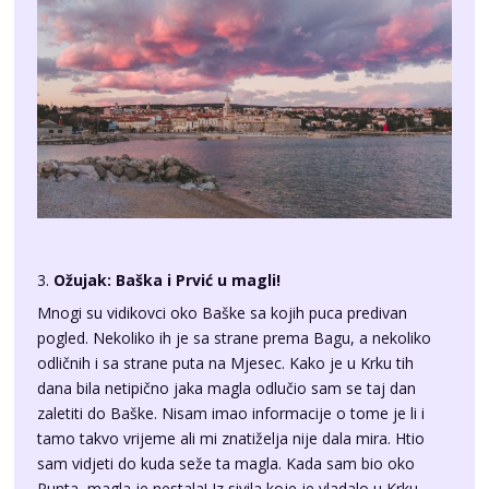
3.
Ožujak: Baška i Prvić u magli!
Mnogi su vidikovci oko Baške sa kojih puca predivan
pogled. Nekoliko ih je sa strane prema Bagu, a nekoliko
odličnih i sa strane puta na Mjesec. Kako je u Krku tih
dana bila netipično jaka magla odlučio sam se taj dan
zaletiti do Baške. Nisam imao informacije o tome je li i
tamo takvo vrijeme ali mi znatiželja nije dala mira. Htio
sam vidjeti do kuda seže ta magla. Kada sam bio oko
Punta, magla je nestala! Iz sivila koje je vladalo u Krku,
sada sam vozio u suncu pomalo razočaran. Ipak, kada
sam krenuo put Drage Bašćanske primijetio sam iz daljine