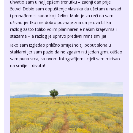
uživao jer tko me dobro poznaje zna da je ova biljka
razlog zašto toliko volim planinarenje našim krajevima i
stazama – a razlog je upravo predivni miris smilja!
Iako sam izgledao prilično smiješno tj. poput slona u
staklarni jer sam pazio da ne zgazim niti jedan grm, otišao
sam puna srca, sa ovom fotografijom i cijeli sam mirisao
na smilje – divota!