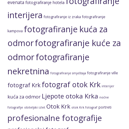
fotografiranje kuća za
kampova
fotografiranje kuće za
odmor
odmor
fotografiranje
nekretnina
fotografiranje ville
fotografiranje smještaja
fotograf otok Krk
fotograf Krk
interijer
Ljepote otoka Krka
kuća za odmor
noćne
Otok Krk
portreti
fotografije
obiteljski izlet
otok Krk fotograf
profesionalne fotografije
profesionalni fotograf
profesionalno fotografiranje