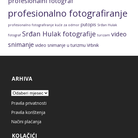
putopis
profesionalno fotografiranje kuće za odmor
Srđan Hulak
Srđan Hulak fotografije
video
fotograf
turizam
snimanje
video snimanje u turizmu
Vrbnik
ARHIVA
Arhiva
Pravila privatnosti
Pravila korištenja
Načini plaćanja
KOLAČIĆI
Pravila privatnosti