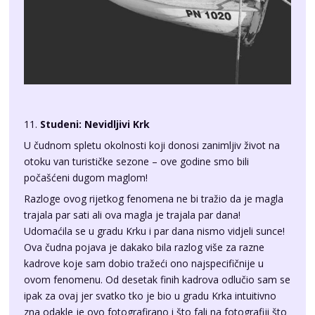
11.
Studeni: Nevidljivi Krk
U čudnom spletu okolnosti koji donosi zanimljiv život na
otoku van turističke sezone – ove godine smo bili
počašćeni dugom maglom!
Razloge ovog rijetkog fenomena ne bi tražio da je magla
trajala par sati ali ova magla je trajala par dana!
Udomaćila se u gradu Krku i par dana nismo vidjeli sunce!
Ova čudna pojava je dakako bila razlog više za razne
kadrove koje sam dobio tražeći ono najspecifičnije u
ovom fenomenu. Od desetak finih kadrova odlučio sam se
ipak za ovaj jer svatko tko je bio u gradu Krka intuitivno
zna odakle je ovo fotografirano i što fali na fotografiji što
se za običnog dana svakako vidi – krčki zvonik!
Zbog tog razloga, ovu fora fotku sam uvrstio u kalendar i