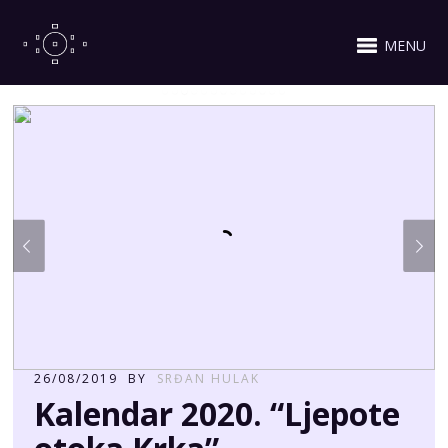
MENU
26/08/2019
BY
SRĐAN HULAK
Kalendar 2020. “Ljepote
otoka Krka”
Osma inačica kalendara o našem predivnom otoku je tu!