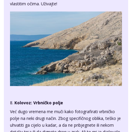
8.
Kolovoz: Vrbničko polje
Već dugo vremena me muči kako fotografirati vrbničko
polje na neki drugi način. Zbog specifičnog oblika, teško je
uhvatiti ga cijelo u kadar, a da ne pribjegnete ili nekom
detalju trsa ili da dignete dron u zrak. Ali to mi je djelovalo
suviše lako. Svaki put kada bi radio u Vrbniku na povratku
bi gledao cestu s lijeve strane iznad polja i razmišljao kako