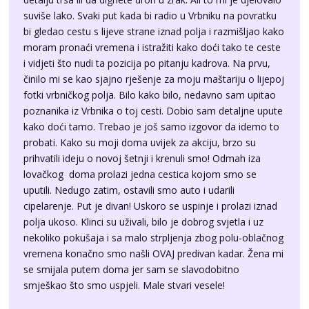
moram pronaći vremena i istražiti kako doći tako te ceste
i vidjeti što nudi ta pozicija po pitanju kadrova. Na prvu,
činilo mi se kao sjajno rješenje za moju maštariju o lijepoj
fotki vrbničkog polja. Bilo kako bilo, nedavno sam upitao
poznanika iz Vrbnika o toj cesti. Dobio sam detaljne upute
kako doći tamo. Trebao je još samo izgovor da idemo to
probati. Kako su moji doma uvijek za akciju, brzo su
prihvatili ideju o novoj šetnji i krenuli smo! Odmah iza
lovačkog doma prolazi jedna cestica kojom smo se
uputili. Nedugo zatim, ostavili smo auto i udarili
cipelarenje. Put je divan! Uskoro se uspinje i prolazi iznad
polja ukoso. Klinci su uživali, bilo je dobrog svjetla i uz
nekoliko pokušaja i sa malo strpljenja zbog polu-oblačnog
vremena konačno smo našli OVAJ predivan kadar. Žena mi
se smijala putem doma jer sam se slavodobitno
smješkao što smo uspjeli. Male stvari vesele!