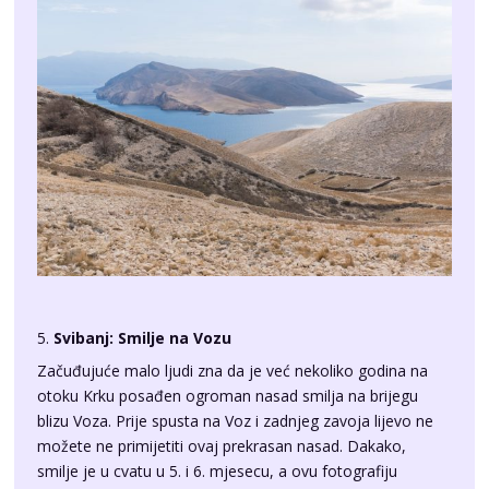
5.
Svibanj: Smilje na Vozu
Začuđujuće malo ljudi zna da je već nekoliko godina na
otoku Krku posađen ogroman nasad smilja na brijegu
blizu Voza. Prije spusta na Voz i zadnjeg zavoja lijevo ne
možete ne primijetiti ovaj prekrasan nasad. Dakako,
smilje je u cvatu u 5. i 6. mjesecu, a ovu fotografiju
uhvatio sam u najljepšem trenutku – zadnji dan prije
žetve! Dobio sam dopuštenje vlasnika da ušetam u nasad
i pronađem si kadar koji želim. Malo je za reći da sam