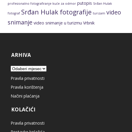
putopis
profesionalno fotografiranje kuće za odmor
Srđan Hulak
Srđan Hulak fotografije
video
fotograf
turizam
snimanje
video snimanje u turizmu
Vrbnik
ARHIVA
Arhiva
Pravila privatnosti
Pravila korištenja
Načini plaćanja
KOLAČIĆI
Pravila privatnosti
Postavke kolačića