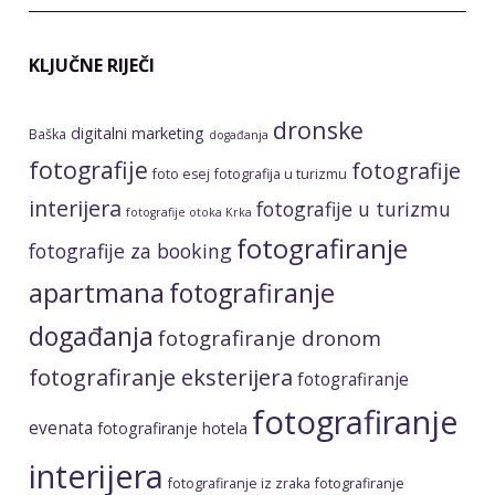
KLJUČNE RIJEČI
dronske
digitalni marketing
Baška
događanja
fotografije
fotografije
foto esej
fotografija u turizmu
interijera
fotografije u turizmu
fotografije otoka Krka
fotografiranje
fotografije za booking
apartmana
fotografiranje
događanja
fotografiranje dronom
fotografiranje eksterijera
fotografiranje
fotografiranje
evenata
fotografiranje hotela
interijera
fotografiranje iz zraka
fotografiranje