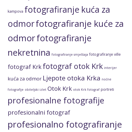
fotografiranje kuća za
kampova
fotografiranje kuće za
odmor
odmor
fotografiranje
nekretnina
fotografiranje ville
fotografiranje smještaja
fotograf otok Krk
fotograf Krk
interijer
Ljepote otoka Krka
kuća za odmor
noćne
Otok Krk
portreti
fotografije
obiteljski izlet
otok Krk fotograf
profesionalne fotografije
profesionalni fotograf
profesionalno fotografiranje