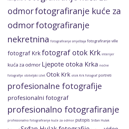
fotografiranje kuće za
odmor
odmor
fotografiranje
nekretnina
fotografiranje ville
fotografiranje smještaja
fotograf otok Krk
fotograf Krk
interijer
Ljepote otoka Krka
kuća za odmor
noćne
Otok Krk
portreti
fotografije
obiteljski izlet
otok Krk fotograf
profesionalne fotografije
profesionalni fotograf
profesionalno fotografiranje
putopis
profesionalno fotografiranje kuće za odmor
Srđan Hulak
Srđan Hulak fotografije
video