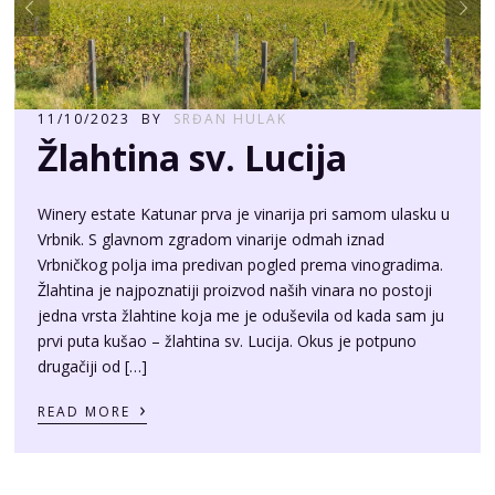
11/10/2023
BY
SRĐAN HULAK
Žlahtina sv. Lucija
Winery estate Katunar prva je vinarija pri samom ulasku u
Vrbnik. S glavnom zgradom vinarije odmah iznad
Vrbničkog polja ima predivan pogled prema vinogradima.
Žlahtina je najpoznatiji proizvod naših vinara no postoji
jedna vrsta žlahtine koja me je oduševila od kada sam ju
prvi puta kušao – žlahtina sv. Lucija. Okus je potpuno
drugačiji od […]
›
READ MORE