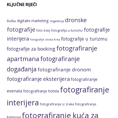
KLJUČNE RIJEČI
dronske
digitalni marketing
Baška
događanja
fotografije
fotografije
foto esej
fotografija u turizmu
interijera
fotografije u turizmu
fotografije otoka Krka
fotografiranje
fotografije za booking
apartmana
fotografiranje
događanja
fotografiranje dronom
fotografiranje eksterijera
fotografiranje
fotografiranje
evenata
fotografiranje hotela
interijera
fotografiranje iz zraka
fotografiranje
fotografiranje kuća za
kampova