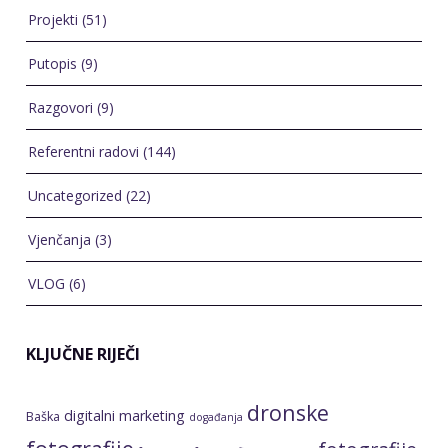
Vjenčanja
(3)
VLOG
(6)
KLJUČNE RIJEČI
dronske
digitalni marketing
Baška
događanja
fotografije
fotografije
foto esej
fotografija u turizmu
interijera
fotografije u turizmu
fotografije otoka Krka
fotografiranje
fotografije za booking
apartmana
fotografiranje
događanja
fotografiranje dronom
fotografiranje eksterijera
fotografiranje
fotografiranje
evenata
fotografiranje hotela