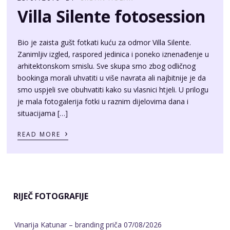
›
READ MORE
RIJEČ FOTOGRAFIJE
Vinarija Katunar – branding priča
07/08/2026
San Vito resort
28/07/2026
Šilo Meka Jazza
25/07/2026
Fotografiranje luksuzne vile
12/07/2026
Luxury villa Vinka
07/07/2026
TEME