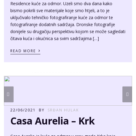
Residence kuće za odmor. Uzeli smo dva dana kako
bismo pokrili sve materijale koje smo htjeli, a to je
uključivalo tehničko fotografiranje kuće za odmor te
fotografiranje dodatnih sadržaja. Dronske fotografije
donijele su drugačiju perspektivu kojom se može sagledati
čitava kuća i okućnica sa svim sadržajima […]
›
READ MORE
22/06/2021
BY
SRĐAN HULAK
Casa Aurelia – Krk
Casa Aurelia je kuća za odmor u srcu grada Krka koja
kombinira šarm starog grada i modernu unutrašnjost.
Ovaj vrhunski razrađen projekt očarava jer je do zadnjeg
detalja promišljen. Od brandinga, odličnog fotogeničnog