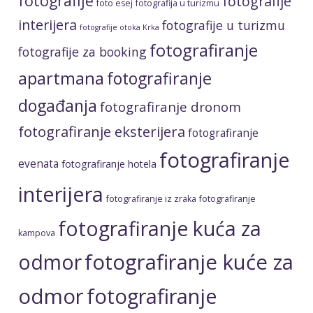
interijera
fotografiranje iz zraka
fotografiranje
fotografiranje kuća za
kampova
fotografiranje kuće za
odmor
odmor
fotografiranje
nekretnina
fotografiranje ville
fotografiranje smještaja
fotograf otok Krk
fotograf Krk
interijer
Ljepote otoka Krka
kuća za odmor
noćne
Otok Krk
portreti
fotografije
obiteljski izlet
otok Krk fotograf
profesionalne fotografije
profesionalni fotograf