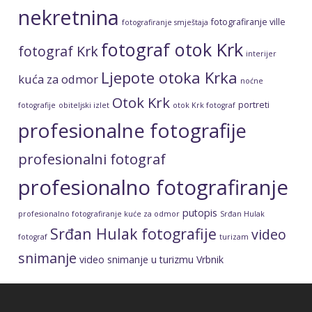
profesionalno fotografiranje
putopis
profesionalno fotografiranje kuće za odmor
Srđan Hulak
Srđan Hulak fotografije
video
fotograf
turizam
snimanje
video snimanje u turizmu
Vrbnik
ARHIVA
Arhiva
Pravila privatnosti
Pravila korištenja
Načini plaćanja
KOLAČIĆI