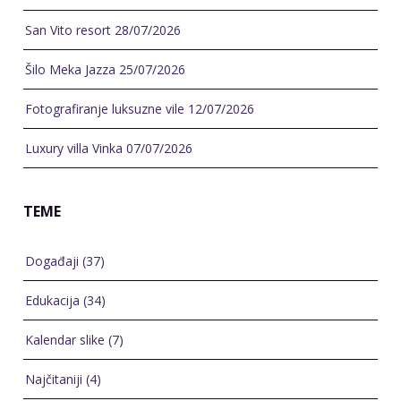
Događaji
(37)
Edukacija
(34)
Kalendar slike
(7)
Najčitaniji
(4)
Projekti
(51)
Putopis
(9)
Razgovori
(9)
Referentni radovi
(144)
Uncategorized
(22)