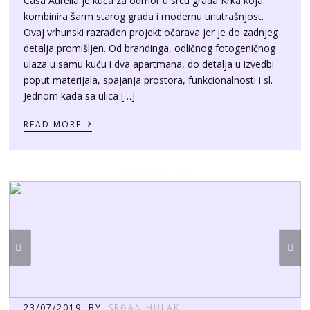
ulaza u samu kuću i dva apartmana, do detalja u izvedbi
poput materijala, spajanja prostora, funkcionalnosti i sl.
Jednom kada sa ulica […]
›
READ MORE
23/07/2019
BY
SRĐAN HULAK
Villa Silente fotosession
Bio je zaista gušt fotkati kuću za odmor Villa Silente.
Zanimljiv izgled, raspored jedinica i poneko iznenađenje u
arhitektonskom smislu. Sve skupa smo zbog odličnog
bookinga morali uhvatiti u više navrata ali najbitnije je da
smo uspjeli sve obuhvatiti kako su vlasnici htjeli. U prilogu
je mala fotogalerija fotki u raznim dijelovima dana i
situacijama […]