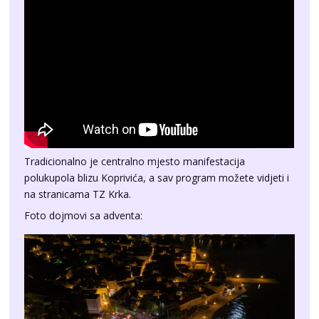
Tradicionalno je centralno mjesto manifestacija
polukupola blizu Koprivića, a sav program možete vidjeti i
na
stranicama TZ Krka
.
Foto dojmovi sa adventa: