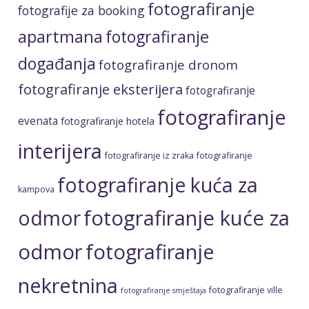
fotografiranje
fotografije za booking
apartmana
fotografiranje
događanja
fotografiranje dronom
fotografiranje eksterijera
fotografiranje
fotografiranje
evenata
fotografiranje hotela
interijera
fotografiranje iz zraka
fotografiranje
fotografiranje kuća za
kampova
fotografiranje kuće za
odmor
odmor
fotografiranje
nekretnina
fotografiranje ville
fotografiranje smještaja