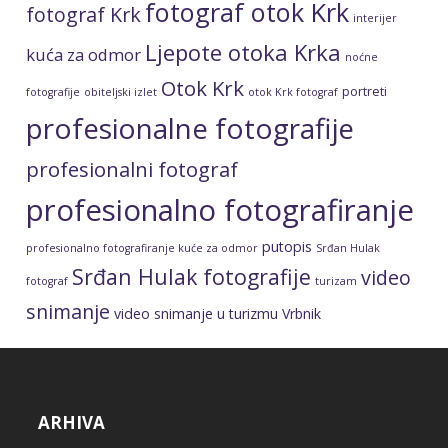
fotograf otok Krk
fotograf Krk
interijer
Ljepote otoka Krka
kuća za odmor
noćne
Otok Krk
portreti
fotografije
obiteljski izlet
otok Krk fotograf
profesionalne fotografije
profesionalni fotograf
profesionalno fotografiranje
putopis
profesionalno fotografiranje kuće za odmor
Srđan Hulak
Srđan Hulak fotografije
video
fotograf
turizam
snimanje
video snimanje u turizmu
Vrbnik
ARHIVA