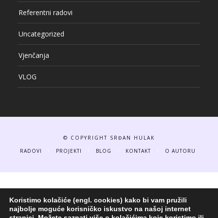
Referentni radovi
Uncategorized
Vjenčanja
VLOG
© COPYRIGHT SRĐAN HULAK
RADOVI
PROJEKTI
BLOG
KONTAKT
O AUTORU
Koristimo kolačiće (engl. cookies) kako bi vam pružili
najbolje moguće korisničko iskustvo na našoj internet
stranici.
Možete saznati više o kolačićima koje koristimo ili