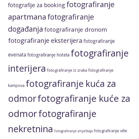
fotografiranje
fotografije za booking
apartmana
fotografiranje
događanja
fotografiranje dronom
fotografiranje eksterijera
fotografiranje
fotografiranje
evenata
fotografiranje hotela
interijera
fotografiranje iz zraka
fotografiranje
fotografiranje kuća za
kampova
fotografiranje kuće za
odmor
odmor
fotografiranje
nekretnina
fotografiranje ville
fotografiranje smještaja