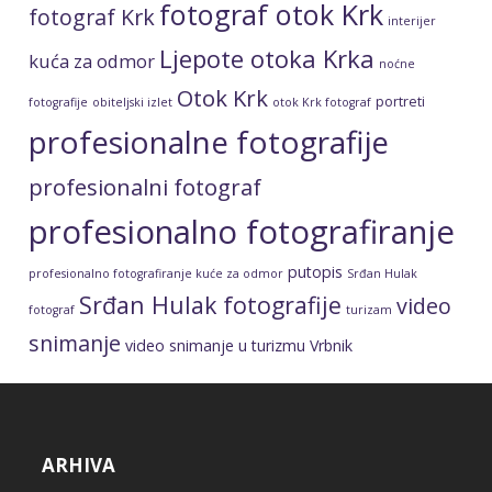
fotograf otok Krk
fotograf Krk
interijer
Ljepote otoka Krka
kuća za odmor
noćne
Otok Krk
portreti
fotografije
obiteljski izlet
otok Krk fotograf
profesionalne fotografije
profesionalni fotograf
profesionalno fotografiranje
putopis
profesionalno fotografiranje kuće za odmor
Srđan Hulak
Srđan Hulak fotografije
video
fotograf
turizam
snimanje
video snimanje u turizmu
Vrbnik
ARHIVA