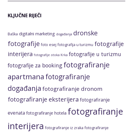
KLJUČNE RIJEČI
dronske
digitalni marketing
Baška
događanja
fotografije
fotografije
foto esej
fotografija u turizmu
interijera
fotografije u turizmu
fotografije otoka Krka
fotografiranje
fotografije za booking
apartmana
fotografiranje
događanja
fotografiranje dronom
fotografiranje eksterijera
fotografiranje
fotografiranje
evenata
fotografiranje hotela
interijera
fotografiranje iz zraka
fotografiranje