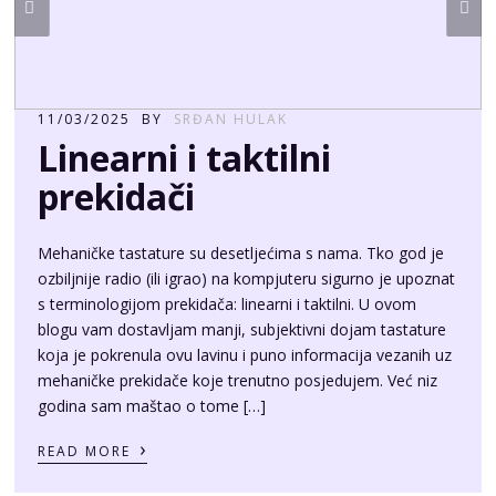
11/03/2025
BY
SRĐAN HULAK
Linearni i taktilni
prekidači
Mehaničke tastature su desetljećima s nama. Tko god je
ozbiljnije radio (ili igrao) na kompjuteru sigurno je upoznat
s terminologijom prekidača: linearni i taktilni. U ovom
blogu vam dostavljam manji, subjektivni dojam tastature
koja je pokrenula ovu lavinu i puno informacija vezanih uz
mehaničke prekidače koje trenutno posjedujem. Već niz
godina sam maštao o tome […]
›
READ MORE