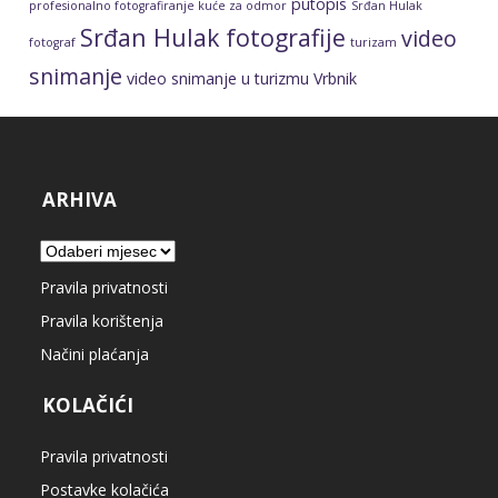
putopis
profesionalno fotografiranje kuće za odmor
Srđan Hulak
Srđan Hulak fotografije
video
fotograf
turizam
snimanje
video snimanje u turizmu
Vrbnik
ARHIVA
Arhiva
Pravila privatnosti
Pravila korištenja
Načini plaćanja
KOLAČIĆI
Pravila privatnosti
Postavke kolačića