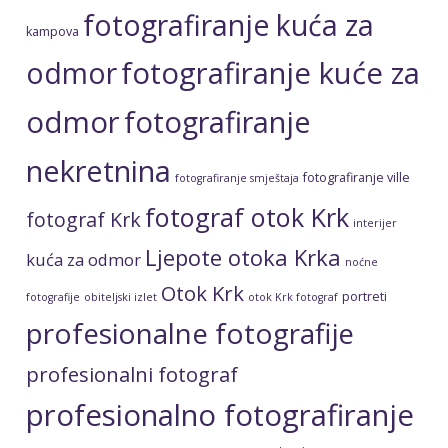
fotografiranje kuća za
kampova
fotografiranje kuće za
odmor
odmor
fotografiranje
nekretnina
fotografiranje ville
fotografiranje smještaja
fotograf otok Krk
fotograf Krk
interijer
Ljepote otoka Krka
kuća za odmor
noćne
Otok Krk
portreti
fotografije
obiteljski izlet
otok Krk fotograf
profesionalne fotografije
profesionalni fotograf
profesionalno fotografiranje