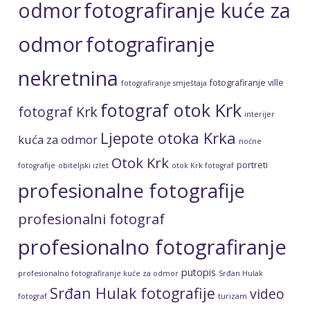
fotografiranje kuće za
odmor
odmor
fotografiranje
nekretnina
fotografiranje ville
fotografiranje smještaja
fotograf otok Krk
fotograf Krk
interijer
Ljepote otoka Krka
kuća za odmor
noćne
Otok Krk
portreti
fotografije
obiteljski izlet
otok Krk fotograf
profesionalne fotografije
profesionalni fotograf
profesionalno fotografiranje
putopis
profesionalno fotografiranje kuće za odmor
Srđan Hulak
Srđan Hulak fotografije
video
fotograf
turizam