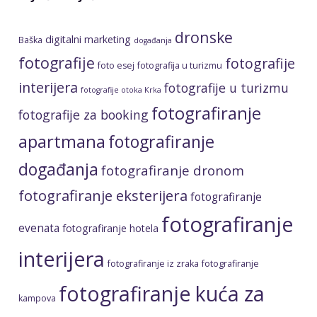
dronske
digitalni marketing
Baška
događanja
fotografije
fotografije
foto esej
fotografija u turizmu
interijera
fotografije u turizmu
fotografije otoka Krka
fotografiranje
fotografije za booking
apartmana
fotografiranje
događanja
fotografiranje dronom
fotografiranje eksterijera
fotografiranje
fotografiranje
evenata
fotografiranje hotela
interijera
fotografiranje iz zraka
fotografiranje
fotografiranje kuća za
kampova