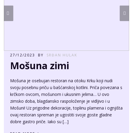
27/12/2023
BY
SRĐAN HULAK
Mošuna zimi
Mošuna je osebujan restoran na otoku Krku koji nudi
svoju posebnu priču u bašćanskoj kotlini. Priča povezana s
krčkom ovcom, mošunom i ukusnim jelima… U ovo
zimsko doba, blagdansko raspoloženje je vidljivo i u
Mošuni! Uz prigodne dekoracije, toplinu plamena i ognjišta
ovaj restoran spreman je ugostiti svoje goste gladne
dobre gastro priče. Iako su […]
›