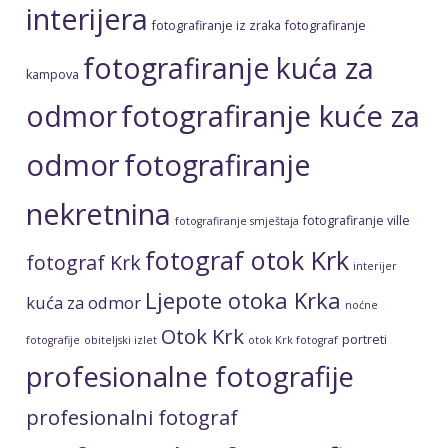
interijera
fotografiranje iz zraka
fotografiranje
fotografiranje kuća za
kampova
fotografiranje kuće za
odmor
odmor
fotografiranje
nekretnina
fotografiranje ville
fotografiranje smještaja
fotograf otok Krk
fotograf Krk
interijer
Ljepote otoka Krka
kuća za odmor
noćne
Otok Krk
portreti
fotografije
obiteljski izlet
otok Krk fotograf
profesionalne fotografije
profesionalni fotograf