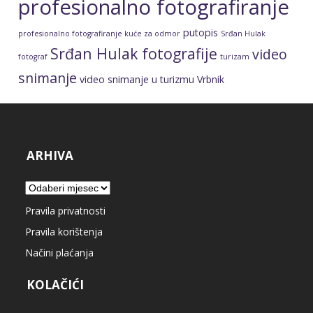
profesionalno fotografiranje
putopis
profesionalno fotografiranje kuće za odmor
Srđan Hulak
Srđan Hulak fotografije
video
fotograf
turizam
snimanje
video snimanje u turizmu
Vrbnik
ARHIVA
Arhiva
Pravila privatnosti
Pravila korištenja
Načini plaćanja
KOLAČIĆI