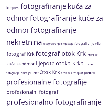
fotografiranje kuća za
kampova
fotografiranje kuće za
odmor
odmor
fotografiranje
nekretnina
fotografiranje ville
fotografiranje smještaja
fotograf otok Krk
fotograf Krk
interijer
Ljepote otoka Krka
kuća za odmor
noćne
Otok Krk
portreti
fotografije
obiteljski izlet
otok Krk fotograf
profesionalne fotografije
profesionalni fotograf
profesionalno fotografiranje