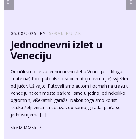
06/08/2025
BY
SRĐAN HULAK
Jednodnevni izlet u
Veneciju
Odlučili smo se za jednodnevni izlet u Veneciju. U blogu
imate naš foto-putopis s osobnim dojmovima još svježim
od jučer. Uživajte! Putovali smo autom i odmah na ulazu u
Veneciju nakon mosta parkirali smo u jednoj od nekoliko
ogromnih, višekatnih garaža. Nakon toga smo koristili
kratku željeznicu za dolazak do samog grada, plaća se
jednosmjerna […]
›
READ MORE