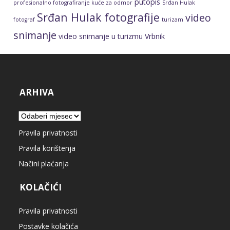
putopis
profesionalno fotografiranje kuće za odmor
Srđan Hulak
Srđan Hulak fotografije
video
fotograf
turizam
snimanje
video snimanje u turizmu
Vrbnik
ARHIVA
Arhiva
Pravila privatnosti
Pravila korištenja
Načini plaćanja
KOLAČIĆI
Pravila privatnosti
Postavke kolačića