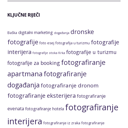
KLJUČNE RIJEČI
dronske
digitalni marketing
Baška
događanja
fotografije
fotografije
foto esej
fotografija u turizmu
interijera
fotografije u turizmu
fotografije otoka Krka
fotografiranje
fotografije za booking
apartmana
fotografiranje
događanja
fotografiranje dronom
fotografiranje eksterijera
fotografiranje
fotografiranje
evenata
fotografiranje hotela
interijera
fotografiranje iz zraka
fotografiranje