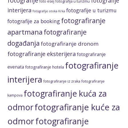
fotografije
fotografije
foto esej
fotografija u turizmu
interijera
fotografije u turizmu
fotografije otoka Krka
fotografiranje
fotografije za booking
apartmana
fotografiranje
događanja
fotografiranje dronom
fotografiranje eksterijera
fotografiranje
fotografiranje
evenata
fotografiranje hotela
interijera
fotografiranje iz zraka
fotografiranje
fotografiranje kuća za
kampova
fotografiranje kuće za
odmor
odmor
fotografiranje