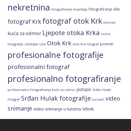
nekretnina
fotografiranje ville
fotografiranje smještaja
fotograf otok Krk
fotograf Krk
interijer
Ljepote otoka Krka
kuća za odmor
noćne
Otok Krk
portreti
fotografije
obiteljski izlet
otok Krk fotograf
profesionalne fotografije
profesionalni fotograf
profesionalno fotografiranje
putopis
profesionalno fotografiranje kuće za odmor
Srđan Hulak
Srđan Hulak fotografije
video
fotograf
turizam
snimanje
video snimanje u turizmu
Vrbnik