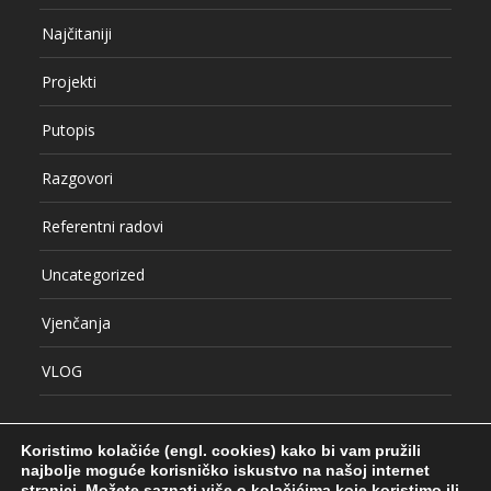
Najčitaniji
Projekti
Putopis
Razgovori
Referentni radovi
Uncategorized
Vjenčanja
VLOG
Koristimo kolačiće (engl. cookies) kako bi vam pružili
najbolje moguće korisničko iskustvo na našoj internet
stranici.
Možete saznati više o kolačićima koje koristimo ili