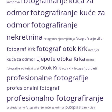
fotografiranje kuća za
kampova
fotografiranje kuće za
odmor
odmor
fotografiranje
nekretnina
fotografiranje ville
fotografiranje smještaja
fotograf otok Krk
fotograf Krk
interijer
Ljepote otoka Krka
kuća za odmor
noćne
Otok Krk
portreti
fotografije
obiteljski izlet
otok Krk fotograf
profesionalne fotografije
profesionalni fotograf
profesionalno fotografiranje
putopis
profesionalno fotografiranje kuće za odmor
Srđan Hulak