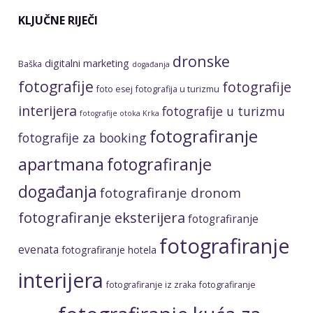
KLJUČNE RIJEČI
dronske
digitalni marketing
Baška
događanja
fotografije
fotografije
foto esej
fotografija u turizmu
interijera
fotografije u turizmu
fotografije otoka Krka
fotografiranje
fotografije za booking
apartmana
fotografiranje
događanja
fotografiranje dronom
fotografiranje eksterijera
fotografiranje
fotografiranje
evenata
fotografiranje hotela
interijera
fotografiranje iz zraka
fotografiranje