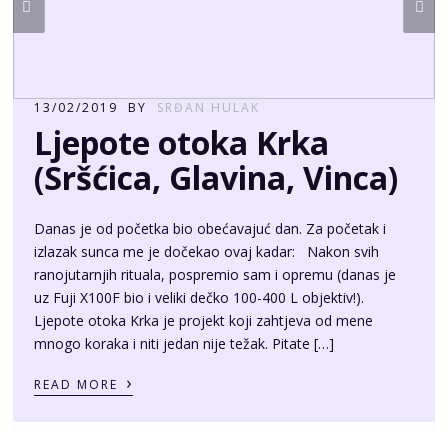
13/02/2019
BY
SRĐAN HULAK
Ljepote otoka Krka
(Sršćica, Glavina, Vinca)
Danas je od početka bio obećavajuć dan. Za početak i
izlazak sunca me je dočekao ovaj kadar: Nakon svih
ranojutarnjih rituala, pospremio sam i opremu (danas je
uz Fuji X100F bio i veliki dečko 100-400 L objektiv!).
Ljepote otoka Krka je projekt koji zahtjeva od mene
mnogo koraka i niti jedan nije težak. Pitate […]
›
READ MORE