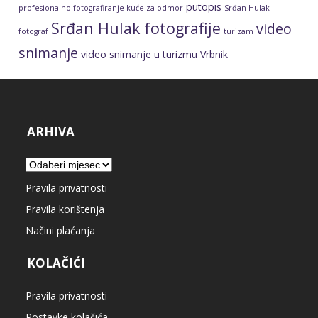
putopis
profesionalno fotografiranje kuće za odmor
Srđan Hulak
Srđan Hulak fotografije
video
fotograf
turizam
snimanje
video snimanje u turizmu
Vrbnik
ARHIVA
Arhiva
Pravila privatnosti
Pravila korištenja
Načini plaćanja
KOLAČIĆI
Pravila privatnosti
Postavke kolačića