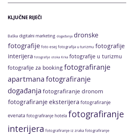
KLJUČNE RIJEČI
dronske
digitalni marketing
Baška
događanja
fotografije
fotografije
foto esej
fotografija u turizmu
interijera
fotografije u turizmu
fotografije otoka Krka
fotografiranje
fotografije za booking
apartmana
fotografiranje
događanja
fotografiranje dronom
fotografiranje eksterijera
fotografiranje
fotografiranje
evenata
fotografiranje hotela
interijera
fotografiranje iz zraka
fotografiranje