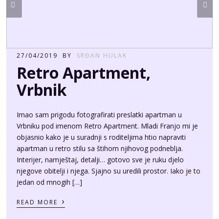
27/04/2019
BY
SRĐAN HULAK
Retro Apartment,
Vrbnik
Imao sam prigodu fotografirati preslatki apartman u
Vrbniku pod imenom Retro Apartment. Mladi Franjo mi je
objasnio kako je u suradnji s roditeljima htio napraviti
apartman u retro stilu sa štihom njihovog podneblja.
Interijer, namještaj, detalji… gotovo sve je ruku djelo
njegove obitelji i njega. Sjajno su uredili prostor. Iako je to
jedan od mnogih […]
›
READ MORE