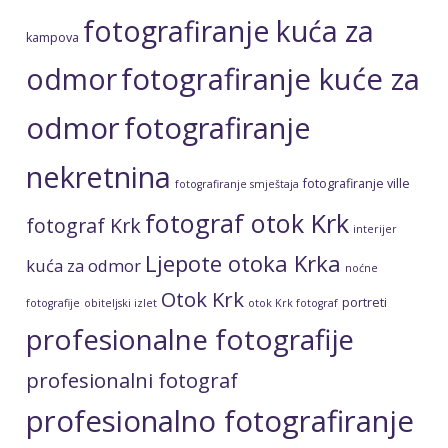
fotografiranje kuća za
kampova
fotografiranje kuće za
odmor
odmor
fotografiranje
nekretnina
fotografiranje ville
fotografiranje smještaja
fotograf otok Krk
fotograf Krk
interijer
Ljepote otoka Krka
kuća za odmor
noćne
Otok Krk
portreti
fotografije
obiteljski izlet
otok Krk fotograf
profesionalne fotografije
profesionalni fotograf
profesionalno fotografiranje