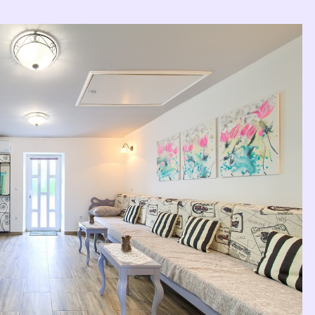
Vrbnik
artman u Vrbniku pod imenom
Retro Apartment
.
 s roditeljima htio napraviti apartman u
retro
stilu sa štihom
ji… gotovo sve je ruku djelo njegove obitelji i njega. Sjajno su
artmana na našem otoku, drago mi je vidjeti s koliko su ga ljubavi
ti. Iskrene čestitke i ne sumnjam da će super raditi jer ima jednu
ani!