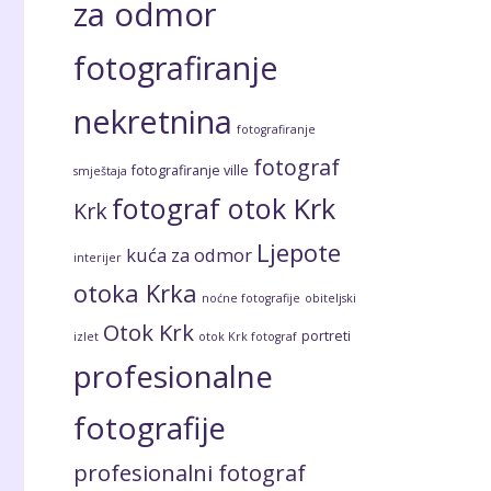
za odmor
fotografiranje
nekretnina
fotografiranje
fotograf
fotografiranje ville
smještaja
fotograf otok Krk
Krk
Ljepote
kuća za odmor
interijer
otoka Krka
noćne fotografije
obiteljski
Otok Krk
portreti
izlet
otok Krk fotograf
profesionalne
fotografije
profesionalni fotograf