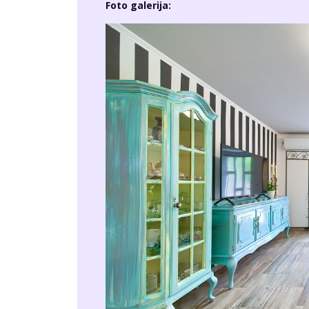
27/04/2019
BY
SRĐAN HULAK
Retro Apartment, 
Imao sam prigodu fotografirati preslatki ap
Mladi Franjo mi je objasnio kako je u suradnji
njihovog podneblja. Interijer, namještaj, detal
uredili prostor. Iako je to jedan od mnogih ap
napravili, namjestili i prezentirali u konačnos
opipljivu, osebujnu crtu i dušu – bravo Vrbenč
Foto galerija: