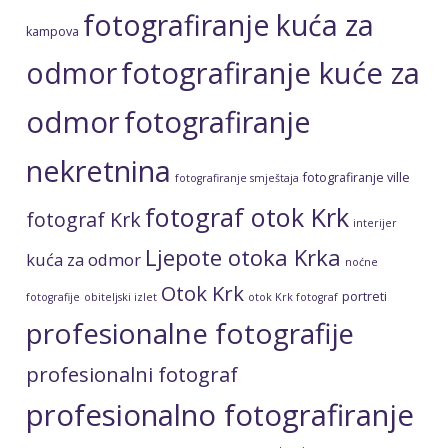
fotografiranje kuća za
kampova
fotografiranje kuće za
odmor
odmor
fotografiranje
nekretnina
fotografiranje ville
fotografiranje smještaja
fotograf otok Krk
fotograf Krk
interijer
Ljepote otoka Krka
kuća za odmor
noćne
Otok Krk
portreti
fotografije
obiteljski izlet
otok Krk fotograf
profesionalne fotografije
profesionalni fotograf
profesionalno fotografiranje