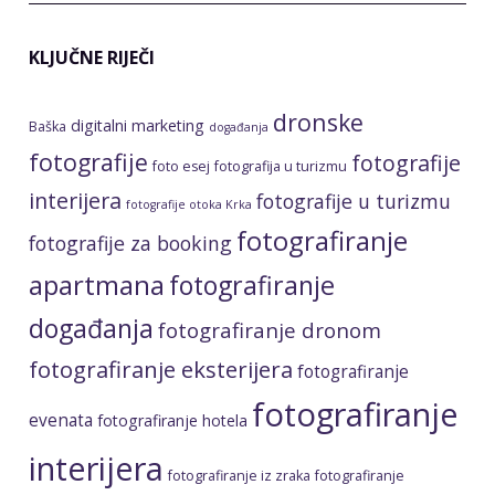
KLJUČNE RIJEČI
dronske
digitalni marketing
Baška
događanja
fotografije
fotografije
foto esej
fotografija u turizmu
interijera
fotografije u turizmu
fotografije otoka Krka
fotografiranje
fotografije za booking
apartmana
fotografiranje
događanja
fotografiranje dronom
fotografiranje eksterijera
fotografiranje
fotografiranje
evenata
fotografiranje hotela
interijera
fotografiranje iz zraka
fotografiranje