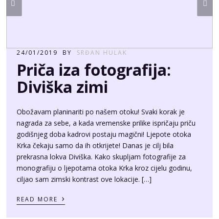
24/01/2019
BY
SRĐAN HULAK
Priča iza fotografija:
Diviška zimi
Obožavam planinariti po našem otoku! Svaki korak je
nagrada za sebe, a kada vremenske prilike ispričaju priču
godišnjeg doba kadrovi postaju magični! Ljepote otoka
Krka čekaju samo da ih otkrijete! Danas je cilj bila
prekrasna lokva Diviška. Kako skupljam fotografije za
monografiju o ljepotama otoka Krka kroz cijelu godinu,
ciljao sam zimski kontrast ove lokacije. […]
›
READ MORE