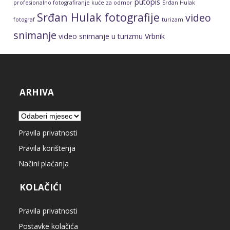
putopis
profesionalno fotografiranje kuće za odmor
Srđan Hulak
Srđan Hulak fotografije
video
fotograf
turizam
snimanje
video snimanje u turizmu
Vrbnik
ARHIVA
Arhiva
Pravila privatnosti
Pravila korištenja
Načini plaćanja
KOLAČIĆI
Pravila privatnosti
Postavke kolačića