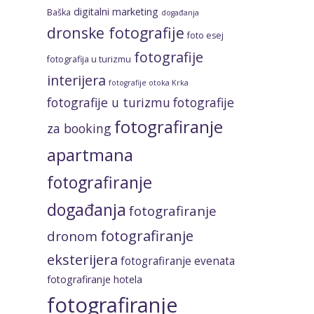
digitalni marketing
Baška
događanja
dronske fotografije
foto esej
fotografije
fotografija u turizmu
interijera
fotografije otoka Krka
fotografije u turizmu
fotografije
fotografiranje
za booking
apartmana
fotografiranje
događanja
fotografiranje
fotografiranje
dronom
eksterijera
fotografiranje evenata
fotografiranje hotela
fotografiranje