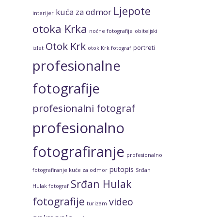
Ljepote
kuća za odmor
interijer
otoka Krka
noćne fotografije
obiteljski
Otok Krk
portreti
izlet
otok Krk fotograf
profesionalne
fotografije
profesionalni fotograf
profesionalno
fotografiranje
profesionalno
putopis
fotografiranje kuće za odmor
Srđan
Srđan Hulak
Hulak fotograf
fotografije
video
turizam