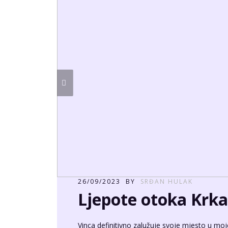
26/09/2023
BY
SRĐAN HULAK
Ljepote otoka Krka
Vinca definitivno zalužuje svoje mjesto u mo