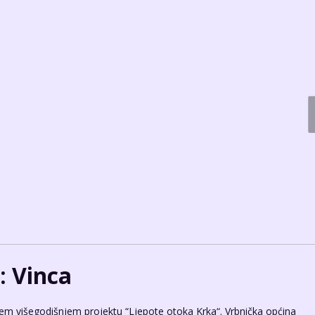
: Vinca
jem višegodišnjem projektu “Ljepote otoka Krka“. Vrbnička općina