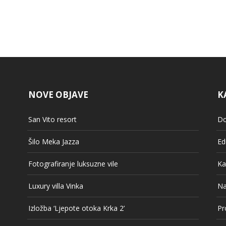
NOVE OBJAVE
K
San Vito resort
Do
Šilo Meka Jazza
Ed
Fotografiranje luksuzne vile
Ka
Luxury villa Vinka
Na
Izložba ‘Ljepote otoka Krka 2’
Pr