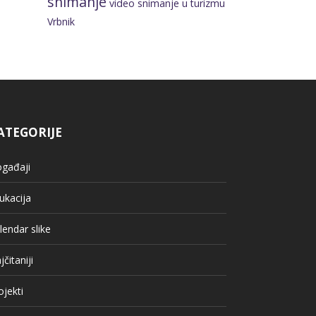
snimanje
video snimanje u turizmu
Vrbnik
ATEGORIJE
gađaji
ukacija
lendar slike
jčitaniji
ojekti