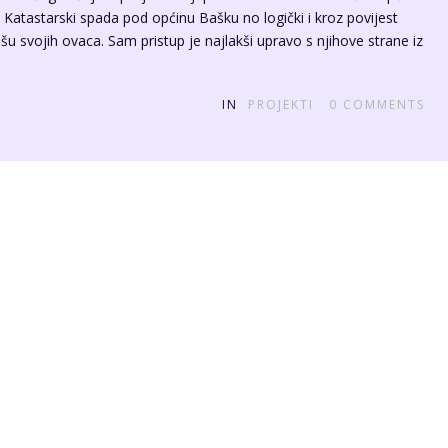
et. Katastarski spada pod općinu Bašku no logički i kroz povijest
ašu svojih ovaca. Sam pristup je najlakši upravo s njihove strane iz
IN
PROJEKTI
0
COMMENTS