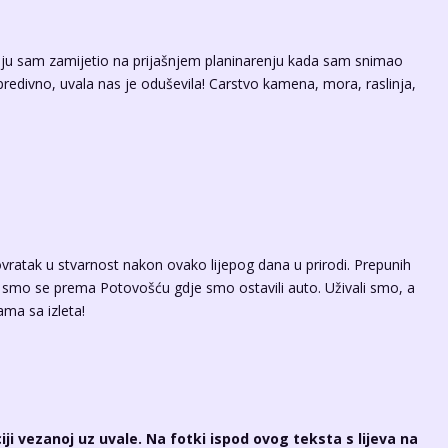
 koju sam zamijetio na prijašnjem planinarenju kada sam snimao
o predivno, uvala nas je oduševila! Carstvo kamena, mora, raslinja,
ovratak u stvarnost nakon ovako lijepog dana u prirodi. Prepunih
ali smo se prema Potovošću gdje smo ostavili auto. Uživali smo, a
kama sa izleta!
iji vezanoj uz uvale. Na fotki ispod ovog teksta s lijeva na