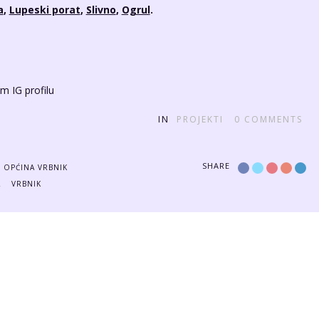
a
,
Lupeski porat
,
Slivno
,
Ogrul
.
m IG profilu
IN
PROJEKTI
0
COMMENTS
SHARE
OPĆINA VRBNIK
A
VRBNIK