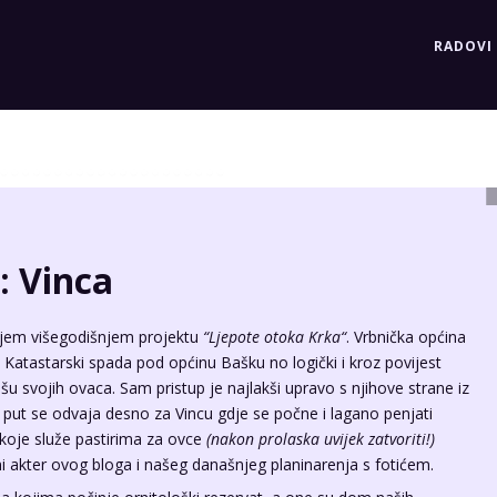
RADOVI
: Vinca
ojem višegodišnjem projektu
“
Ljepote otoka Krka
“
. Vrbnička općina
et. Katastarski spada pod općinu Bašku no logički i kroz povijest
ašu svojih ovaca. Sam pristup je najlakši upravo s njihove strane iz
 put se odvaja desno za Vincu gdje se počne i lagano penjati
koje služe pastirima za ovce
(nakon prolaska uvijek zatvoriti!)
vni akter ovog bloga i našeg današnjeg planinarenja s fotićem.