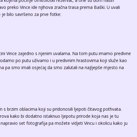
e na kojima počinje ornitološki rezervat, a one su dom naših
ravo preko Vince ide njihova zračna trasa prema Baški. U uvali
e je bilo savršeno za prve fotke:
ini Vince zajedno s njenim uvalama. Na tom putu imamo predivne
odamo po putu uživamo i u predivnim hrastovima koji služe kao
obna pa smo imali osjećaj da smo zalutali na najljepše mjesto na
s brzim oblacima koji su pridonosili ljepoti čitavog pothvata.
drova kako bi dodatno istaknuo ljepotu prirode koja nas je tu
pravio set fotografija pa možete vidjeti Vincu i okolicu kako ju