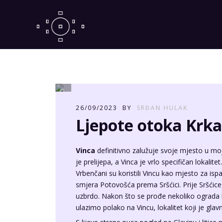
26/09/2023
BY
SRĐAN HULAK
Ljepote otoka Krka
Vinca
definitivno zalužuje svoje mjesto u m
je prelijepa, a Vinca je vrlo specifičan lokalit
Vrbenčani su koristili Vincu kao mjesto za isp
smjera Potovošća prema Sršćici. Prije Sršćice
uzbrdo. Nakon što se prođe nekoliko ograda 
ulazimo polako na Vincu, lokalitet koji je gla