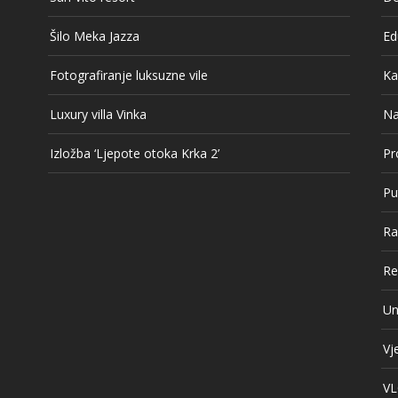
Šilo Meka Jazza
Ed
Fotografiranje luksuzne vile
Ka
Luxury villa Vinka
Na
Izložba ‘Ljepote otoka Krka 2’
Pr
Pu
Ra
Re
Un
Vj
V