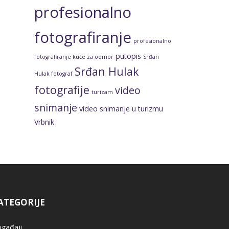
profesionalno
fotografiranje
profesionalno
putopis
fotografiranje kuće za odmor
Srđan
Srđan Hulak
Hulak fotograf
fotografije
video
turizam
snimanje
video snimanje u turizmu
Vrbnik
ATEGORIJE
gađaji