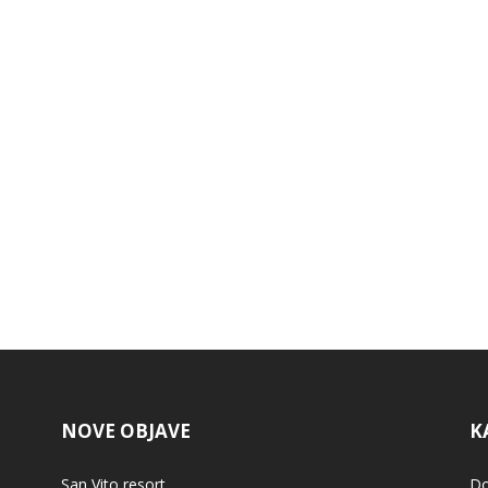
NOVE OBJAVE
K
San Vito resort
Do