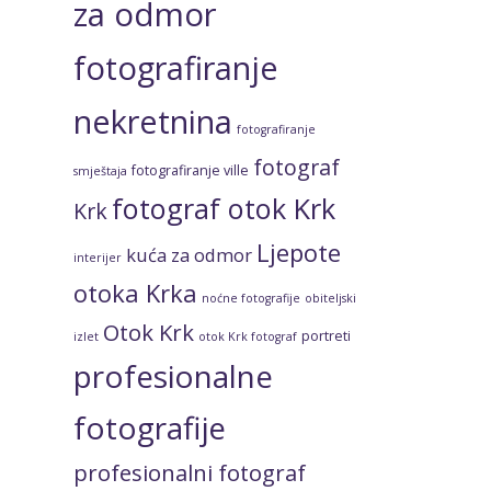
za odmor
fotografiranje
nekretnina
fotografiranje
fotograf
fotografiranje ville
smještaja
fotograf otok Krk
Krk
Ljepote
kuća za odmor
interijer
otoka Krka
noćne fotografije
obiteljski
Otok Krk
portreti
izlet
otok Krk fotograf
profesionalne
fotografije
profesionalni fotograf