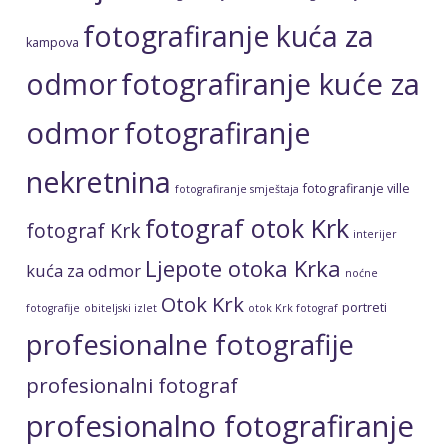
fotografiranje kuća za
kampova
fotografiranje kuće za
odmor
odmor
fotografiranje
nekretnina
fotografiranje ville
fotografiranje smještaja
fotograf otok Krk
fotograf Krk
interijer
Ljepote otoka Krka
kuća za odmor
noćne
Otok Krk
portreti
fotografije
obiteljski izlet
otok Krk fotograf
profesionalne fotografije
profesionalni fotograf
profesionalno fotografiranje