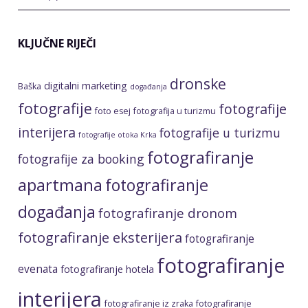
KLJUČNE RIJEČI
dronske
digitalni marketing
Baška
događanja
fotografije
fotografije
foto esej
fotografija u turizmu
interijera
fotografije u turizmu
fotografije otoka Krka
fotografiranje
fotografije za booking
apartmana
fotografiranje
događanja
fotografiranje dronom
fotografiranje eksterijera
fotografiranje
fotografiranje
evenata
fotografiranje hotela
interijera
fotografiranje iz zraka
fotografiranje