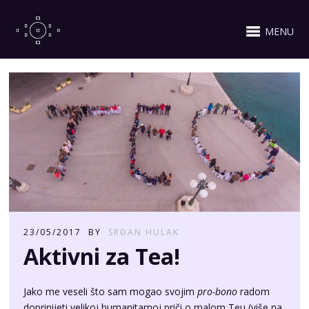
MENU
23/05/2017
BY
SRĐAN HULAK
Aktivni za Tea!
Jako me veseli što sam mogao svojim
pro-bono
radom
doprinijeti velikoj humanitarnoj priči o malom Teu (više na