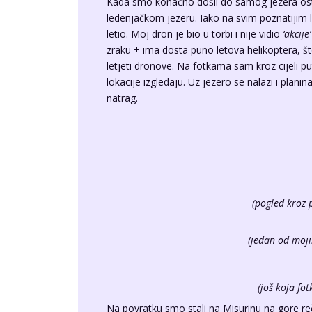
Kada smo konačno došli do samog jezera ost
ledenjačkom jezeru. Iako na svim poznatijim lo
letio. Moj dron je bio u torbi i nije vidio
‘akcije’
zraku + ima dosta puno letova helikoptera, što
letjeti dronove. Na fotkama sam kroz cijeli pu
lokacije izgledaju. Uz jezero se nalazi i plan
natrag.
(pogled kroz 
(jedan od moj
(još koja fo
Na povratku smo stali na Misurinu na gore reč