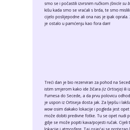
smo se i počastili izvrsnim ručkom
(šnicle su 
kišu kada smo se vraćali s brda, te smo mislil
cijelo poslijepodne ali ona nas je ipak oprala
je ostalo u pamćenju kao fora dan!
Treći dan je bio rezerviran za pohod na Sece
istim smjerom kako ide žičara
(iz Ortiseja)
ili 
Furnesa do Secede, a da prvu polovicu odhoda
je uspon iz Ortiseja dosta jak. Za ljepšu i lak
wow
osim dakako lokacije i pogleda jest opet t
može dobiti predivne fotke. Tu se opet nudi p
gdje se može popiti kava/pojesti ručak. Cijeli
lokacije i atmosfere. Taj osjećaj se protezao