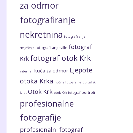
za odmor
fotografiranje
nekretnina
fotografiranje
fotograf
fotografiranje ville
smještaja
fotograf otok Krk
Krk
Ljepote
kuća za odmor
interijer
otoka Krka
noćne fotografije
obiteljski
Otok Krk
portreti
izlet
otok Krk fotograf
profesionalne
fotografije
profesionalni fotograf