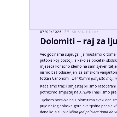
07/09/2025
BY
SRĐAN HULAK
Dolomiti – raj za lj
Već godinama supruga i ja maštamo o tome 
putopis koji postoji, a kako se početak škols
mjeseca konačno idemo na sam sjever Italije. Pl
nismo baš oduševljeni za zimskom varijant
fotkan Canonom i 24-105mm
(umjesto mojim
Kada smo tražili smještaj bili smo razočaran
potražimo smještaj na
AirBNB
i našli smo pre
Tijekom boravka na Dolomitima svaki dan smo 
prije našeg dolaska gore dva tjedna padala 
dana koja su bila kišna
(od polovice dana do ve