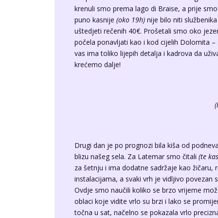
krenuli smo prema lago di Braise, a prije smo
puno kasnije
(oko 19h)
nije bilo niti službenik
uštedjeti rečenih 40€. Prošetali smo oko jez
počela ponavljati kao i kod cijelih Dolomita –
vas ima toliko lijepih detalja i kadrova da už
krećemo dalje!
(
Drugi dan je po prognozi bila kiša od podneva
blizu našeg sela. Za Latemar smo čitali
(te kas
za šetnju i ima dodatne sadržaje kao žičaru, 
instalacijama, a svaki vrh je vidljivo povezan s 
Ovdje smo naučili koliko se brzo vrijeme može 
oblaci koje vidite vrlo su brzi i lako se promi
točna u sat, načelno se pokazala vrlo precizn