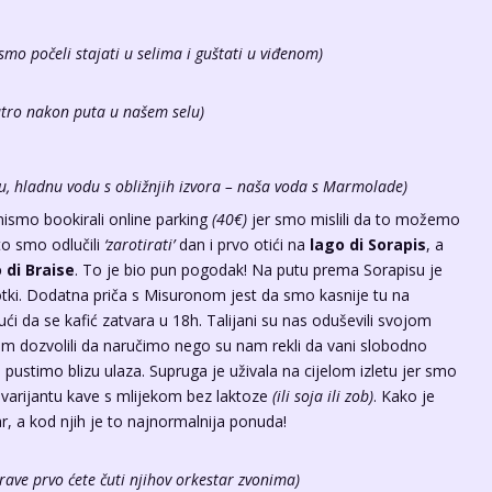
smo počeli stajati u selima i guštati u viđenom)
utro nakon puta u našem selu)
tku, hladnu vodu s obližnjih izvora – naša voda s Marmolade)
nismo bookirali online parking
(40€)
jer smo mislili da to možemo
ato smo odlučili
‘zarotirati’
dan i prvo otići na
lago di Sorapis
, a
 di Braise
. To je bio pun pogodak! Na putu prema Sorapisu je
 fotki. Dodatna priča s Misuronom jest da smo kasnije tu na
ći da se kafić zatvara u 18h. Talijani su nas oduševili svojom
m dozvolili da naručimo nego su nam rekli da vani slobodno
ustimo blizu ulaza. Supruga je uživala na cijelom izletu jer smo
varijantu kave s mlijekom bez laktoze
(ili soja ili zob)
. Kako je
ar, a kod njih je to najnormalnija ponuda!
rave prvo ćete čuti njihov orkestar zvonima)