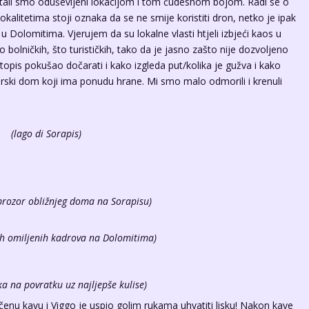
ali smo oduševljeni lokacijom i tom čudesnom bojom. Radi se o
kalitetima stoji oznaka da se ne smije koristiti dron, netko je ipak
u Dolomitima. Vjerujem da su lokalne vlasti htjeli izbjeći kaos u
 bolničkih, što turističkih, tako da je jasno zašto nije dozvoljeno
topis pokušao dočarati i kako izgleda put/kolika je gužva i kako
inarski dom koji ima ponudu hrane. Mi smo malo odmorili i krenuli
(lago di Sorapis)
prozor obližnjeg doma na Sorapisu)
ih omiljenih kadrova na Dolomitima)
tka na povratku uz najljepše kulise)
enu kavu i Viggo je uspio golim rukama uhvatiti lisku! Nakon kave