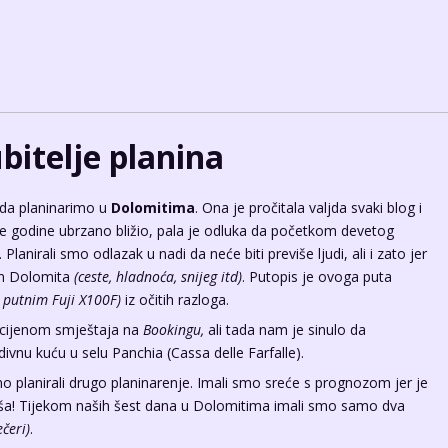
ubitelje planina
da planinarimo u
Dolomitima
. Ona je pročitala valjda svaki blog i
ke godine ubrzano bližio, pala je odluka da početkom devetog
anirali smo odlazak u nadi da neće biti previše ljudi, ali i zato jer
om Dolomita
(ceste, hladnoća, snijeg itd)
. Putopis je ovoga puta
 putnim Fuji X100F)
iz očitih razloga.
i cijenom smještaja na
Bookingu,
ali tada nam je sinulo da
divnu kuću u selu Panchia (
Cassa delle Farfalle
).
planirali drugo planinarenje. Imali smo sreće s prognozom jer je
kiša! Tijekom naših šest dana u Dolomitima imali smo samo dva
čeri)
.