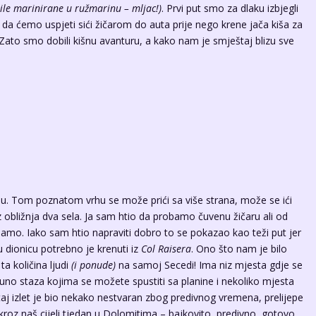
bile marinirane u ružmarinu – mljac!)
. Prvi put smo za dlaku izbjegli
i da ćemo uspjeti sići žičarom do auta prije nego krene jača kiša za
. Zato smo dobili kišnu avanturu, a kako nam je smještaj blizu sve
du. Tom poznatom vrhu se može prići sa više strana, može se ići
iz obližnja dva sela. Ja sam htio da probamo čuvenu žičaru ali od
mo. Iako sam htio napraviti dobro to se pokazao kao teži put jer
šu dionicu potrebno je krenuti iz
Col Raisera
. Ono što nam je bilo
a količina ljudi
(i ponude)
na samoj Secedi! Ima niz mjesta gdje se
uno staza kojima se možete spustiti sa planine i nekoliko mjesta
 taj izlet je bio nekako nestvaran zbog predivnog vremena, prelijepe
 kroz naš cijeli tjedan u Dolomitima – bajkovito, predivno, gotovo