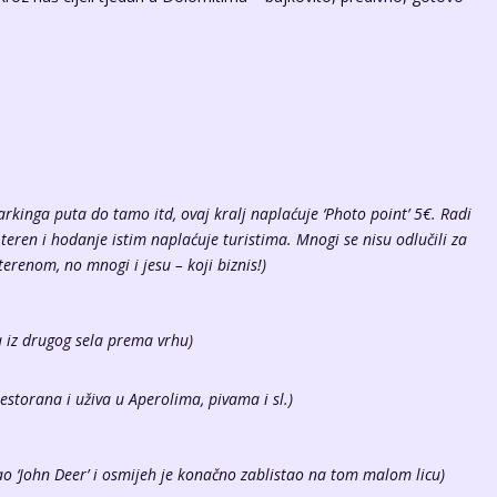
arkinga puta do tamo itd, ovaj kralj naplaćuje ‘Photo point’ 5€. Radi
teren i hodanje istim naplaćuje turistima. Mnogi se nisu odlučili za
erenom, no mnogi i jesu – koji biznis!)
a iz drugog sela prema vrhu)
restorana i uživa u Aperolima, pivama i sl.)
šao ‘John Deer’ i osmijeh je konačno zablistao na tom malom licu)