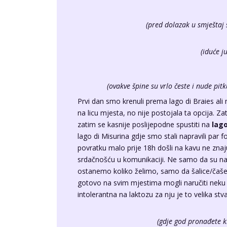
(pred dolazak u smještaj 
(iduće j
(ovakve špine su vrlo česte i nude pi
Prvi dan smo krenuli prema lago di Braies ali 
na licu mjesta, no nije postojala ta opcija. Z
zatim se kasnije poslijepodne spustiti na
lago
lago di Misurina gdje smo stali napravili par
povratku malo prije 18h došli na kavu ne znaju
srdačnošću u komunikaciji. Ne samo da su na
ostanemo koliko želimo, samo da šalice/čaše p
gotovo na svim mjestima mogli naručiti neku 
intolerantna na laktozu za nju je to velika stv
(gdje god pronađete k