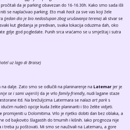
 pročitali da je parking obavezan do 16-16.30h. Kako smo sada išli
a niti se naplaćivao parking. Eto mali
hack
za sve vas koji žele
era
(jedan dio je bio nedostupan zbog urušavanja terena)
ali stvar se
 svaki kut gledanja je predivan, svaka lokacija oduzima dah, oko
ivate gdje god pogledate. Punih srca vraćamo se u smještaj i sutra
hotel uz lago di Braise)
 na dalje. Zato smo se odlučili na planinarenje na
Latemar
jer je
nije se i sami uvjerili)
da je vrlo
family-friendly
, nudi lagane staze
restorane itd. Na brežuljcima Latermara se nalazi
art park
s
idućim nudeći opcije kuda želite planinariti i što želite vidjeti.
promijeniti u Dolomitima. Vrlo je rijetko dobiti dan bez oblaka, a
jene od bajkovito šlagastih do tmurnih i kišnih. Iako prognoza nije
a i treba ju poštovati. Mi smo se nauživali na Latemaru, a gore