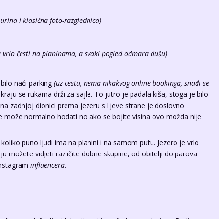
surina i klasična foto-razglednica)
 vrlo česti na planinama, a svaki pogled odmara dušu)
 bilo naći parking
(uz cestu, nema nikakvog online bookinga, snađi se
kraju se rukama drži za sajle. To jutro je padala kiša, stoga je bilo
 na zadnjoj dionici prema jezeru s lijeve strane je doslovno
 može normalno hodati no ako se bojite visina ovo možda nije
 koliko puno ljudi ima na planini i na samom putu. Jezero je vrlo
ju možete vidjeti različite dobne skupine, od obitelji do parova
 Instagram
influencera
.