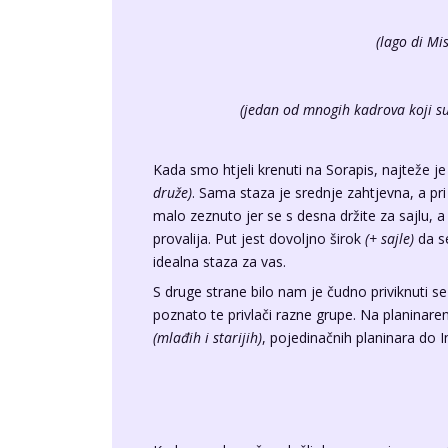
(lago di Mi
(jedan od mnogih kadrova koji su
Kada smo htjeli krenuti na Sorapis, najteže je
druže)
. Sama staza je srednje zahtjevna, a pri 
malo zeznuto jer se s desna držite za sajlu, a
provalija. Put jest dovoljno širok
(+ sajle)
da se
idealna staza za vas.
S druge strane bilo nam je čudno priviknuti se
poznato te privlači razne grupe. Na planinaren
(mlađih i starijih)
, pojedinačnih planinara do