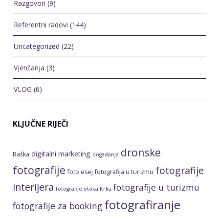
KLJUČNE RIJEČI
dronske
digitalni marketing
Baška
događanja
fotografije
fotografije
foto esej
fotografija u turizmu
interijera
fotografije u turizmu
fotografije otoka Krka
fotografiranje
fotografije za booking
apartmana
fotografiranje
događanja
fotografiranje dronom
fotografiranje eksterijera
fotografiranje
fotografiranje
evenata
fotografiranje hotela
interijera
fotografiranje iz zraka
fotografiranje