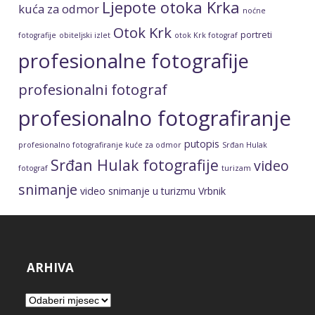
Srđan Hulak fotografije
video
fotograf
turizam
snimanje
video snimanje u turizmu
Vrbnik
ARHIVA
Arhiva
Pravila privatnosti
Pravila korištenja
Načini plaćanja
KOLAČIĆI
Pravila privatnosti
Postavke kolačića