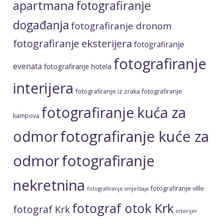
fotografiranje kuća za
kampova
fotografiranje kuće za
odmor
odmor
fotografiranje
nekretnina
fotografiranje ville
fotografiranje smještaja
fotograf otok Krk
fotograf Krk
interijer
Ljepote otoka Krka
kuća za odmor
noćne
Otok Krk
portreti
fotografije
obiteljski izlet
otok Krk fotograf
profesionalne fotografije
profesionalni fotograf
profesionalno fotografiranje
putopis
profesionalno fotografiranje kuće za odmor
Srđan Hulak