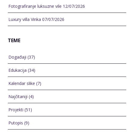
Edukacija
(34)
Kalendar slike
(7)
Najčitaniji
(4)
Projekti
(51)
Putopis
(9)
Razgovori
(9)
Referentni radovi
(144)
Uncategorized
(22)
Vjenčanja
(3)
VLOG
(6)