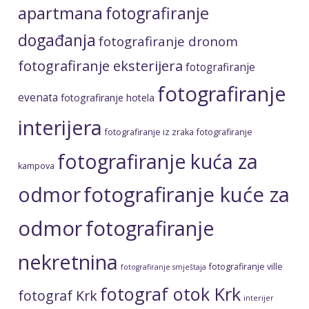
apartmana
fotografiranje
događanja
fotografiranje dronom
fotografiranje eksterijera
fotografiranje
fotografiranje
evenata
fotografiranje hotela
interijera
fotografiranje iz zraka
fotografiranje
fotografiranje kuća za
kampova
fotografiranje kuće za
odmor
odmor
fotografiranje
nekretnina
fotografiranje ville
fotografiranje smještaja
fotograf otok Krk
fotograf Krk
interijer