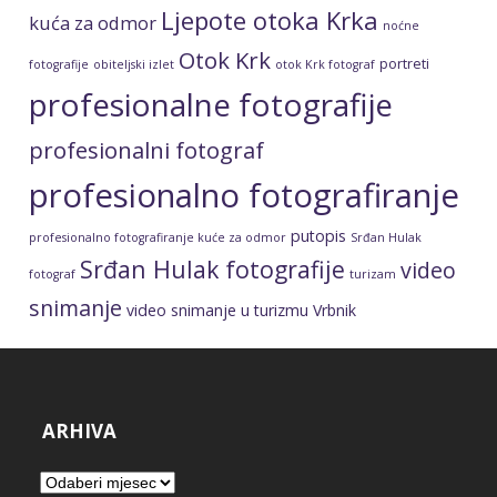
Ljepote otoka Krka
kuća za odmor
noćne
Otok Krk
portreti
fotografije
obiteljski izlet
otok Krk fotograf
profesionalne fotografije
profesionalni fotograf
profesionalno fotografiranje
putopis
profesionalno fotografiranje kuće za odmor
Srđan Hulak
Srđan Hulak fotografije
video
fotograf
turizam
snimanje
video snimanje u turizmu
Vrbnik
ARHIVA
Arhiva