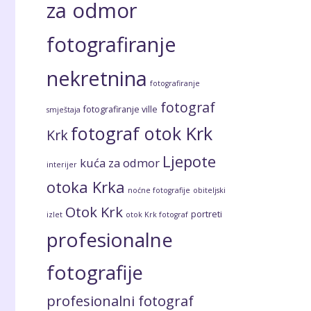
za odmor
fotografiranje
nekretnina
fotografiranje
fotograf
fotografiranje ville
smještaja
fotograf otok Krk
Krk
Ljepote
kuća za odmor
interijer
otoka Krka
noćne fotografije
obiteljski
Otok Krk
portreti
izlet
otok Krk fotograf
profesionalne
fotografije
profesionalni fotograf