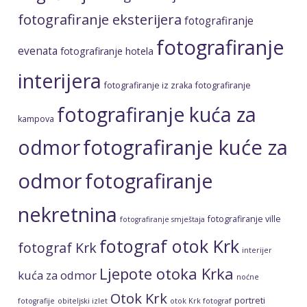
fotografiranje eksterijera
fotografiranje
fotografiranje
evenata
fotografiranje hotela
interijera
fotografiranje iz zraka
fotografiranje
fotografiranje kuća za
kampova
fotografiranje kuće za
odmor
odmor
fotografiranje
nekretnina
fotografiranje ville
fotografiranje smještaja
fotograf otok Krk
fotograf Krk
interijer
Ljepote otoka Krka
kuća za odmor
noćne
Otok Krk
portreti
fotografije
obiteljski izlet
otok Krk fotograf