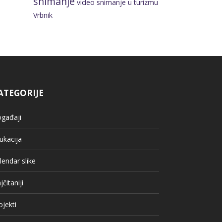
snimanje
video snimanje u turizmu
Vrbnik
ATEGORIJE
gađaji
ukacija
lendar slike
jčitaniji
ojekti