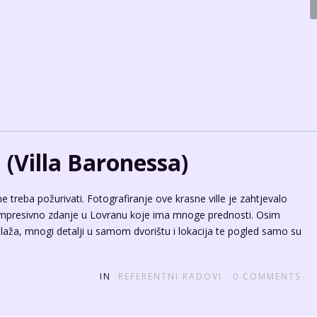
 (Villa Baronessa)
ne treba požurivati. Fotografiranje ove krasne ville je zahtjevalo
e impresivno zdanje u Lovranu koje ima mnoge prednosti. Osim
 plaža, mnogi detalji u samom dvorištu i lokacija te pogled samo su
IN
REFERENTNI RADOVI
0
COMMENTS