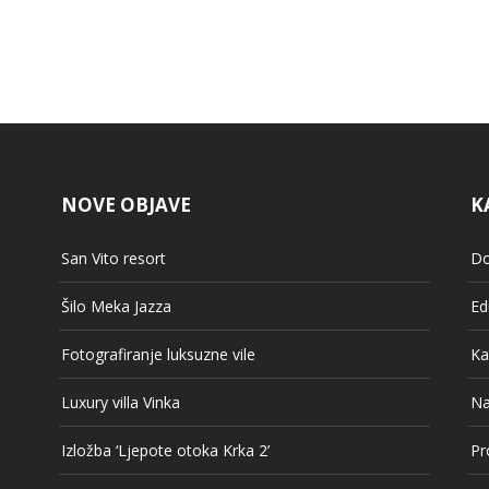
NOVE OBJAVE
K
San Vito resort
Do
Šilo Meka Jazza
Ed
Fotografiranje luksuzne vile
Ka
Luxury villa Vinka
Na
Izložba ‘Ljepote otoka Krka 2’
Pr