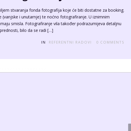
iljem stvaranja fonda fotografija koje će biti dostatne za booking.
 (vanjske i unutarnje) te noćno fotografiranje. U iznimnim
 imaju smisla. Fotografiranje vila također podrazumijeva detaljnu
prednosti, bilo da se radi […]
IN
REFERENTNI RADOVI
0
COMMENTS