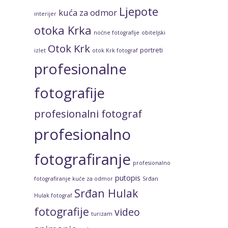
Ljepote
kuća za odmor
interijer
otoka Krka
noćne fotografije
obiteljski
Otok Krk
portreti
izlet
otok Krk fotograf
profesionalne
fotografije
profesionalni fotograf
profesionalno
fotografiranje
profesionalno
putopis
fotografiranje kuće za odmor
Srđan
Srđan Hulak
Hulak fotograf
fotografije
video
turizam