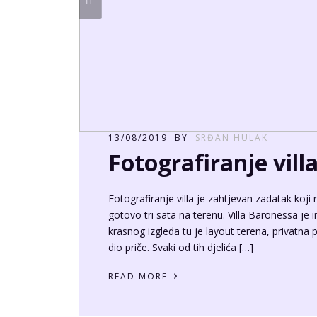
13/08/2019
BY
SRĐAN HULAK
Fotografiranje villa
Fotografiranje villa je zahtjevan zadatak koji 
gotovo tri sata na terenu. Villa Baronessa j
krasnog izgleda tu je layout terena, privatna
dio priče. Svaki od tih djelića […]
›
READ MORE