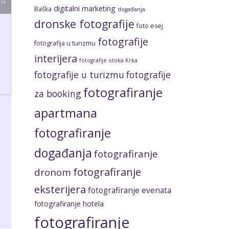
digitalni marketing
Baška
događanja
dronske fotografije
foto esej
fotografije
fotografija u turizmu
interijera
fotografije otoka Krka
fotografije u turizmu
fotografije
fotografiranje
za booking
apartmana
fotografiranje
događanja
fotografiranje
fotografiranje
dronom
eksterijera
fotografiranje evenata
fotografiranje hotela
fotografiranje