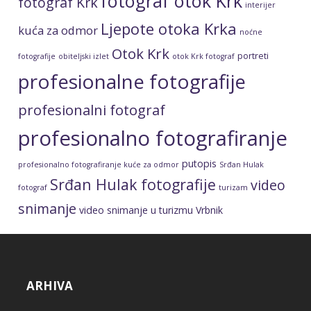
fotograf otok Krk
fotograf Krk
interijer
Ljepote otoka Krka
kuća za odmor
noćne
Otok Krk
portreti
fotografije
obiteljski izlet
otok Krk fotograf
profesionalne fotografije
profesionalni fotograf
profesionalno fotografiranje
putopis
profesionalno fotografiranje kuće za odmor
Srđan Hulak
Srđan Hulak fotografije
video
fotograf
turizam
snimanje
video snimanje u turizmu
Vrbnik
ARHIVA