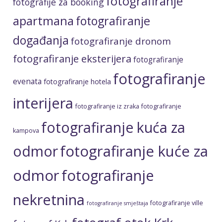
fotografiranje
fotografije za booking
apartmana
fotografiranje
događanja
fotografiranje dronom
fotografiranje eksterijera
fotografiranje
fotografiranje
evenata
fotografiranje hotela
interijera
fotografiranje iz zraka
fotografiranje
fotografiranje kuća za
kampova
fotografiranje kuće za
odmor
odmor
fotografiranje
nekretnina
fotografiranje ville
fotografiranje smještaja