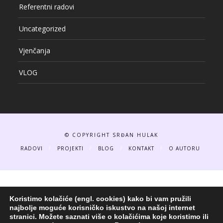
Referentni radovi
Uncategorized
Vjenčanja
VLOG
© COPYRIGHT SRĐAN HULAK
RADOVI
PROJEKTI
BLOG
KONTAKT
O AUTORU
Koristimo kolačiće (engl. cookies) kako bi vam pružili
najbolje moguće korisničko iskustvo na našoj internet
stranici.
Možete saznati više o kolačićima koje koristimo ili