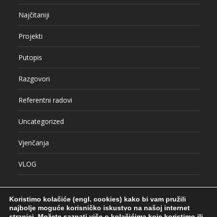
Najčitaniji
Projekti
Putopis
Razgovori
Referentni radovi
Uncategorized
Vjenčanja
VLOG
Koristimo kolačiće (engl. cookies) kako bi vam pružili
najbolje moguće korisničko iskustvo na našoj internet
stranici.
Možete saznati više o kolačićima koje koristimo ili