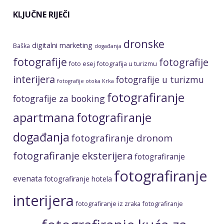
KLJUČNE RIJEČI
dronske
digitalni marketing
Baška
događanja
fotografije
fotografije
foto esej
fotografija u turizmu
interijera
fotografije u turizmu
fotografije otoka Krka
fotografiranje
fotografije za booking
apartmana
fotografiranje
događanja
fotografiranje dronom
fotografiranje eksterijera
fotografiranje
fotografiranje
evenata
fotografiranje hotela
interijera
fotografiranje iz zraka
fotografiranje