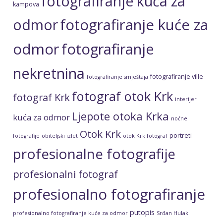
fotografiranje kuća za
kampova
fotografiranje kuće za
odmor
odmor
fotografiranje
nekretnina
fotografiranje ville
fotografiranje smještaja
fotograf otok Krk
fotograf Krk
interijer
Ljepote otoka Krka
kuća za odmor
noćne
Otok Krk
portreti
fotografije
obiteljski izlet
otok Krk fotograf
profesionalne fotografije
profesionalni fotograf
profesionalno fotografiranje
putopis
profesionalno fotografiranje kuće za odmor
Srđan Hulak