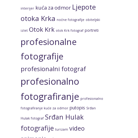
Ljepote
kuća za odmor
interijer
otoka Krka
noćne fotografije
obiteljski
Otok Krk
portreti
izlet
otok Krk fotograf
profesionalne
fotografije
profesionalni fotograf
profesionalno
fotografiranje
profesionalno
putopis
fotografiranje kuće za odmor
Srđan
Srđan Hulak
Hulak fotograf
fotografije
video
turizam