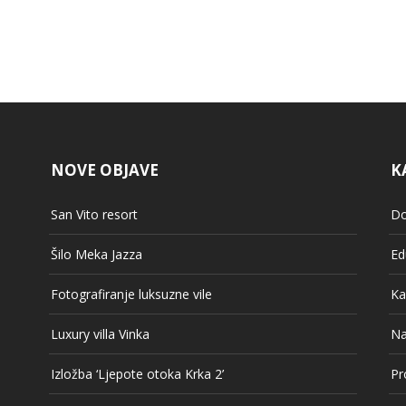
NOVE OBJAVE
K
San Vito resort
Do
Šilo Meka Jazza
Ed
Fotografiranje luksuzne vile
Ka
Luxury villa Vinka
Na
Izložba ‘Ljepote otoka Krka 2’
Pr