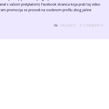
i kanal s vašom pretplatom) Facebook stranica koja prati taj video
agram promocija se provodi na osobnom profilu zbog jačine
IN
PROJEKTI
0
COMMENTS