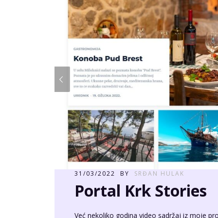
31/03/2022
BY
SRĐAN HULAK
Portal Krk Stories
Već nekoliko godina video sadržaj iz moje pr