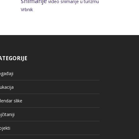
snimanje
video snimanje u turizmu
Vrbnik
ATEGORIJE
gađaji
ukacija
lendar slike
jčitaniji
ojekti