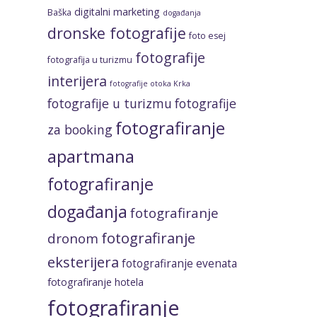
digitalni marketing
Baška
događanja
dronske fotografije
foto esej
fotografije
fotografija u turizmu
interijera
fotografije otoka Krka
fotografije u turizmu
fotografije
fotografiranje
za booking
apartmana
fotografiranje
događanja
fotografiranje
fotografiranje
dronom
eksterijera
fotografiranje evenata
fotografiranje hotela
fotografiranje