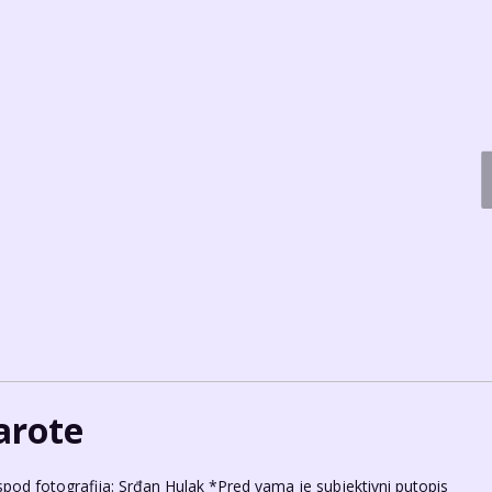
arote
ispod fotografija: Srđan Hulak *Pred vama je subjektivni putopis