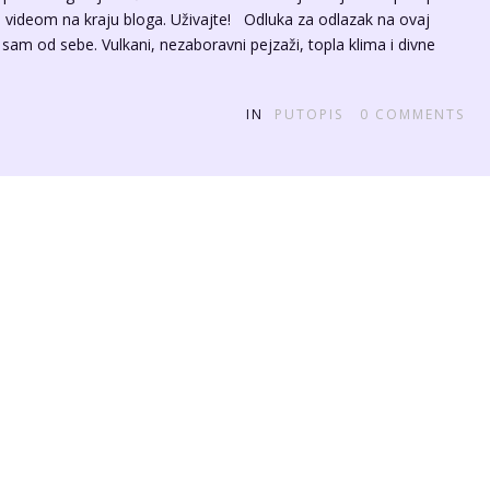
 i videom na kraju bloga. Uživajte! Odluka za odlazak na ovaj
am od sebe. Vulkani, nezaboravni pejzaži, topla klima i divne
IN
PUTOPIS
0
COMMENTS