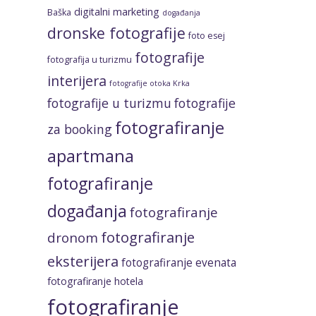
digitalni marketing
Baška
događanja
dronske fotografije
foto esej
fotografije
fotografija u turizmu
interijera
fotografije otoka Krka
fotografije u turizmu
fotografije
fotografiranje
za booking
apartmana
fotografiranje
događanja
fotografiranje
fotografiranje
dronom
eksterijera
fotografiranje evenata
fotografiranje hotela
fotografiranje