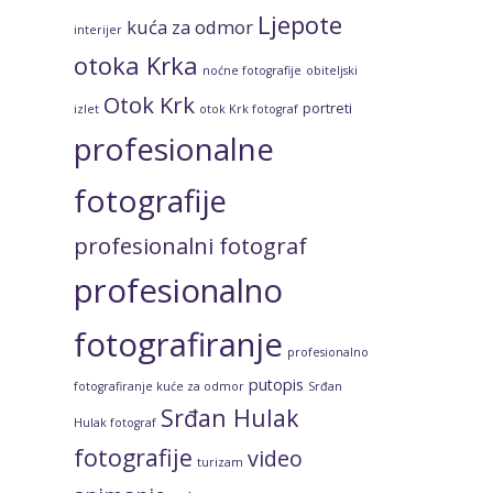
Ljepote
kuća za odmor
interijer
otoka Krka
noćne fotografije
obiteljski
Otok Krk
portreti
izlet
otok Krk fotograf
profesionalne
fotografije
profesionalni fotograf
profesionalno
fotografiranje
profesionalno
putopis
fotografiranje kuće za odmor
Srđan
Srđan Hulak
Hulak fotograf
fotografije
video
turizam