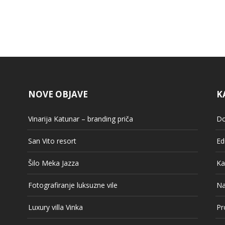
NOVE OBJAVE
K
Vinarija Katunar – branding priča
Do
San Vito resort
Ed
Šilo Meka Jazza
Ka
Fotografiranje luksuzne vile
Na
Luxury villa Vinka
Pr