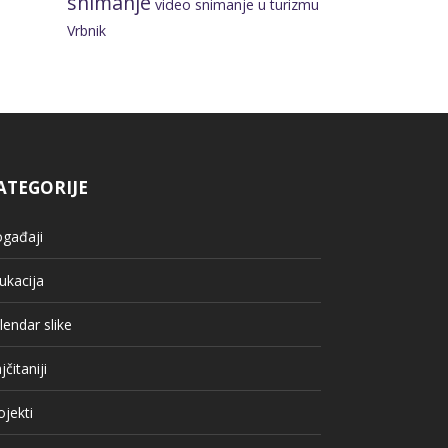
snimanje
video snimanje u turizmu
Vrbnik
ATEGORIJE
gađaji
ukacija
lendar slike
jčitaniji
ojekti