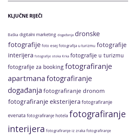
KLJUČNE RIJEČI
dronske
digitalni marketing
Baška
događanja
fotografije
fotografije
foto esej
fotografija u turizmu
interijera
fotografije u turizmu
fotografije otoka Krka
fotografiranje
fotografije za booking
apartmana
fotografiranje
događanja
fotografiranje dronom
fotografiranje eksterijera
fotografiranje
fotografiranje
evenata
fotografiranje hotela
interijera
fotografiranje iz zraka
fotografiranje