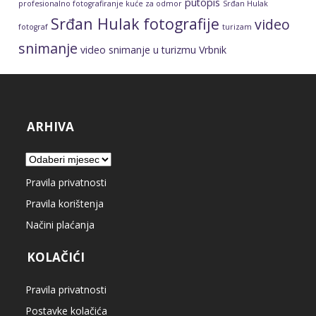
putopis
profesionalno fotografiranje kuće za odmor
Srđan Hulak
Srđan Hulak fotografije
video
fotograf
turizam
snimanje
video snimanje u turizmu
Vrbnik
ARHIVA
Arhiva
Pravila privatnosti
Pravila korištenja
Načini plaćanja
KOLAČIĆI
Pravila privatnosti
Postavke kolačića