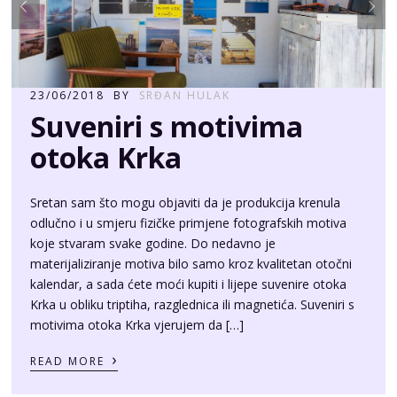
23/06/2018
BY
SRĐAN HULAK
Suveniri s motivima
otoka Krka
Sretan sam što mogu objaviti da je produkcija krenula
odlučno i u smjeru fizičke primjene fotografskih motiva
koje stvaram svake godine. Do nedavno je
materijaliziranje motiva bilo samo kroz kvalitetan otočni
kalendar, a sada ćete moći kupiti i lijepe suvenire otoka
Krka u obliku triptiha, razglednica ili magnetića. Suveniri s
motivima otoka Krka vjerujem da […]
›
READ MORE