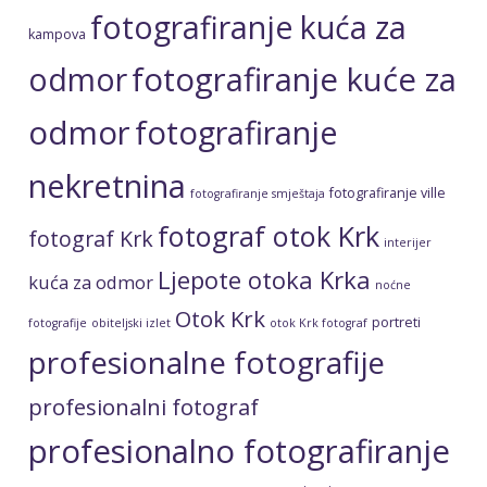
fotografiranje kuća za
kampova
fotografiranje kuće za
odmor
odmor
fotografiranje
nekretnina
fotografiranje ville
fotografiranje smještaja
fotograf otok Krk
fotograf Krk
interijer
Ljepote otoka Krka
kuća za odmor
noćne
Otok Krk
portreti
fotografije
obiteljski izlet
otok Krk fotograf
profesionalne fotografije
profesionalni fotograf
profesionalno fotografiranje