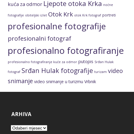
Ljepote otoka Krka
kuća za odmor
noćne
Otok Krk
portreti
fotografije
obiteljski izlet
otok Krk fotograf
profesionalne fotografije
profesionalni fotograf
profesionalno fotografiranje
putopis
profesionalno fotografiranje kuće za odmor
Srđan Hulak
Srđan Hulak fotografije
video
fotograf
turizam
snimanje
video snimanje u turizmu
Vrbnik
ARHIVA
Arhiva