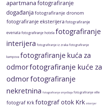
apartmana
fotografiranje
događanja
fotografiranje dronom
fotografiranje eksterijera
fotografiranje
fotografiranje
evenata
fotografiranje hotela
interijera
fotografiranje iz zraka
fotografiranje
fotografiranje kuća za
kampova
fotografiranje kuće za
odmor
odmor
fotografiranje
nekretnina
fotografiranje ville
fotografiranje smještaja
fotograf otok Krk
fotograf Krk
interijer