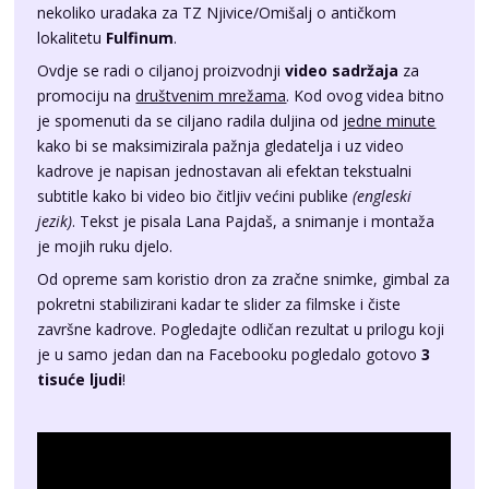
nekoliko uradaka za TZ Njivice/Omišalj o antičkom
lokalitetu
Fulfinum
.
Ovdje se radi o ciljanoj proizvodnji
video sadržaja
za
promociju na
društvenim mrežama
. Kod ovog videa bitno
je spomenuti da se ciljano radila duljina od
jedne minute
kako bi se maksimizirala pažnja gledatelja i uz video
kadrove je napisan jednostavan ali efektan tekstualni
subtitle kako bi video bio čitljiv većini publike
(engleski
jezik)
. Tekst je pisala Lana Pajdaš, a snimanje i montaža
je mojih ruku djelo.
Od opreme sam koristio dron za zračne snimke, gimbal za
pokretni stabilizirani kadar te slider za filmske i čiste
završne kadrove. Pogledajte odličan rezultat u prilogu koji
je u samo jedan dan na Facebooku pogledalo gotovo
3
tisuće ljudi
!